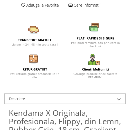
Petreceri Animale
Adauga la Favorite
Cere informatii
Seturi de artificii
Kendama Special
Petreceri Sportive
Stroboscoape
Kendama Super Sticky
Torte de stadion
Kendama Super Sticky Big Cup V2
Vulcani electrici
Kendama Zen V3 Cupe Mari
PLATI RAPIDE SI SIGURE
TRANSPORT GRATUIT
Poti plati ramburs, sau prin card la
Livram in 24 - 48 h in toata tara !
checkout.
RETUR GRATUIT
Clienți Mulțumiți
Poti returna gratuit produsele in 14
Garanția produselor de calitate
zile.
PREMIUM!
Descriere
Kendama X Originala,
Profesionala, Flippy, din Lemn,
Rubber Grip, 18 cm, Gradient