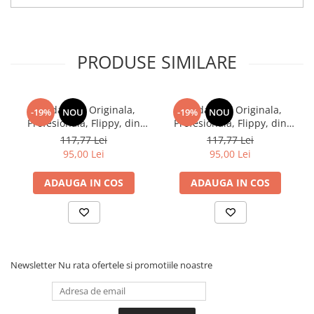
PRODUSE SIMILARE
Kendama X Originala,
Kendama X Originala,
-19%
NOU
-19%
NOU
Profesionala, Flippy, din
Profesionala, Flippy, din
Lemn, Rubber Grip, 18 cm,
Lemn, Rubber Grip, 18
117,77 Lei
117,77 Lei
Roz/Alb/Gri
cm,Rosu/Galben/Albastru
95,00 Lei
95,00 Lei
ADAUGA IN COS
ADAUGA IN COS
Newsletter
Nu rata ofertele si promotiile noastre