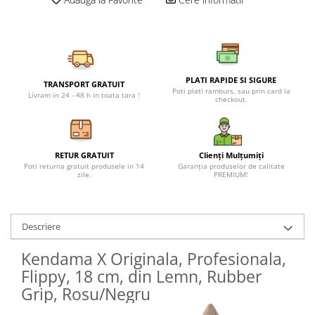
Petreceri Animale
Seturi de artificii
Kendama Special
Petreceri Sportive
Stroboscoape
Kendama Super Sticky
Torte de stadion
Kendama Super Sticky Big Cup V2
PLATI RAPIDE SI SIGURE
Vulcani electrici
Kendama Zen V3 Cupe Mari
TRANSPORT GRATUIT
Poti plati ramburs, sau prin card la
Livram in 24 - 48 h in toata tara !
checkout.
RETUR GRATUIT
Clienți Mulțumiți
Poti returna gratuit produsele in 14
Garanția produselor de calitate
zile.
PREMIUM!
Descriere
Kendama X Originala, Profesionala,
Flippy, 18 cm, din Lemn, Rubber
Grip, Rosu/Negru