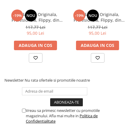
Kendama X Originala,
Kendama X Originala,
-19%
NOU
-19%
NOU
Profesionala, Flippy, din
Profesionala, Flippy, din
Lemn, Rubber Grip, 18 cm,
Lemn, Rubber Grip, 18
117,77 Lei
117,77 Lei
Roz/Alb/Gri
cm,Rosu/Galben/Albastru
95,00 Lei
95,00 Lei
ADAUGA IN COS
ADAUGA IN COS
Newsletter
Nu rata ofertele si promotiile noastre
Vreau sa primesc newsletter cu promotiile
magazinului. Afla mai multe in
Politica de
Confidentialitate