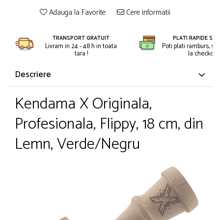
Petreceri Animale
Kendama Super Sticky
Adauga la Favorite
Cere informatii
Seturi de artificii
Petreceri Sportive
Kendama Super Sticky Big Cup V2
Stroboscoape
Kendama Zen V3 Cupe Mari
TRANSPORT GRATUIT
PLATI RAPIDE SI 
Torte de stadion
Livram in 24 - 48 h in toata
Poti plati ramburs, sa
tara !
la checkout.
Vulcani electrici
Descriere
Kendama X Originala,
Profesionala, Flippy, 18 cm, din
Lemn, Verde/Negru