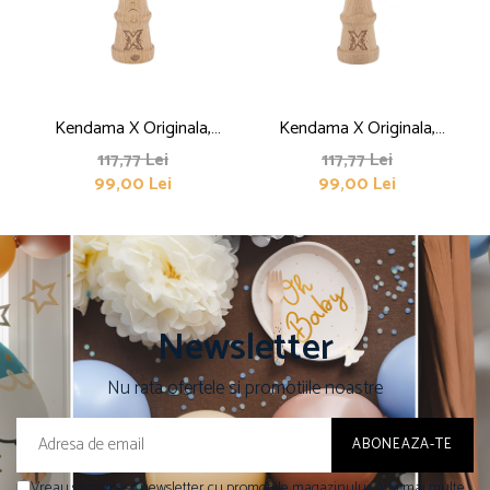
Kendama X Originala,
Kendama X Originala,
Profesionala, Flippy, din Lemn,
Profesionala, Flippy, din Lemn,
117,77 Lei
117,77 Lei
99,00 Lei
99,00 Lei
Rubber Grip, 18 cm,
Rubber Grip, 18 cm, Alb/Negru
Albastru/Alb/Violet
Newsletter
Nu rata ofertele si promotiile noastre
Vreau sa primesc newsletter cu promotiile magazinului. Afla mai multe