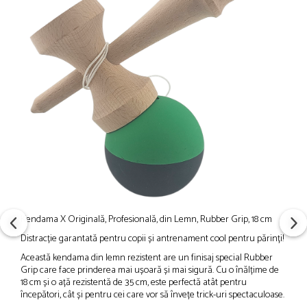
Kendama X Originală, Profesională, din Lemn, Rubber Grip, 18 cm
Distracție garantată pentru copii și antrenament cool pentru părinți!
Această kendama din lemn rezistent are un finisaj special Rubber
Grip care face prinderea mai ușoară și mai sigură. Cu o înălțime de
18 cm și o ață rezistentă de 35 cm, este perfectă atât pentru
începători, cât și pentru cei care vor să învețe trick-uri spectaculoase.