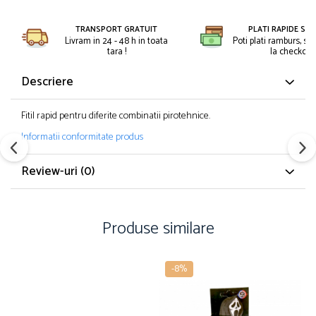
Petreceri Animale
Kendama Super Sticky
Seturi de artificii
Petreceri Sportive
TRANSPORT GRATUIT
PLATI RAPIDE SI 
Kendama Super Sticky Big Cup V2
Stroboscoape
Livram in 24 - 48 h in toata
Poti plati ramburs, sa
tara !
la checkout.
Kendama Zen V3 Cupe Mari
Torte de stadion
Descriere
Vulcani electrici
Fitil rapid pentru diferite combinatii pirotehnice.
Informatii conformitate produs
Review-uri
(0)
Produse similare
-8%