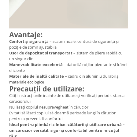
Avantaje:
Confort și siguranță
– scaun moale, centură de siguranță și
poziție de somn ajustabilă
Ușor de depozitat și transportat
– sistem de pliere rapidă cu
un singur clic
Manevrabilitate excelentă
– datorită roților pivotante și frânei
eficiente
Materiale de înaltă calitate
– cadru din aluminiu durabil și
materiale ecologice
Precauții de utilizare:
Citiți instrucțiunile înainte de utilizare și verificați periodic starea
căruciorului
Nu lăsați copilul nesupravegheat în cărucior
Evitați să lăsați copilul să doarmă perioade lungi în cărucior
pentru a preveni disconfortul
Ideal pentru plimbări zilnice, călătorii și utilizare urbană –
un cărucior versatil, sigur și confortabil pentru micuțul
tău!