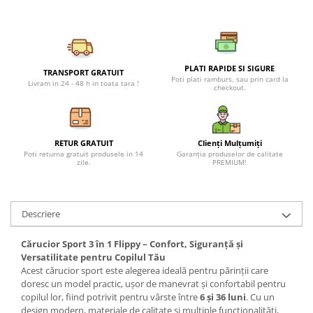
Petreceri Animale
Seturi de artificii
Kendama Special
Petreceri Sportive
Stroboscoape
Kendama Super Sticky
Torte de stadion
Kendama Super Sticky Big Cup V2
PLATI RAPIDE SI SIGURE
TRANSPORT GRATUIT
Poti plati ramburs, sau prin card la
Vulcani electrici
Kendama Zen V3 Cupe Mari
Livram in 24 - 48 h in toata tara !
checkout.
RETUR GRATUIT
Clienți Mulțumiți
Poti returna gratuit produsele in 14
Garanția produselor de calitate
zile.
PREMIUM!
Descriere
Cărucior Sport 3 în 1 Flippy – Confort, Siguranță și
Versatilitate pentru Copilul Tău
Acest cărucior sport este alegerea ideală pentru părinții care
doresc un model practic, ușor de manevrat și confortabil pentru
copilul lor, fiind potrivit pentru vârste între
6 și 36 luni
. Cu un
design modern, materiale de calitate și multiple funcționalități,