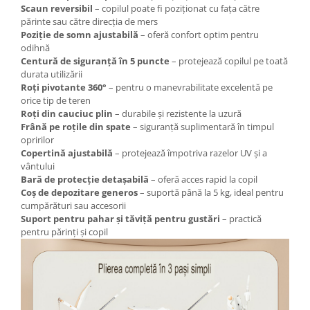
Scaun reversibil
– copilul poate fi poziționat cu fața către
părinte sau către direcția de mers
Poziție de somn ajustabilă
– oferă confort optim pentru
odihnă
Centură de siguranță în 5 puncte
– protejează copilul pe toată
durata utilizării
Roți pivotante 360°
– pentru o manevrabilitate excelentă pe
orice tip de teren
Roți din cauciuc plin
– durabile și rezistente la uzură
Frână pe roțile din spate
– siguranță suplimentară în timpul
opririlor
Copertină ajustabilă
– protejează împotriva razelor UV și a
vântului
Bară de protecție detașabilă
– oferă acces rapid la copil
Coș de depozitare generos
– suportă până la 5 kg, ideal pentru
cumpărături sau accesorii
Suport pentru pahar și tăviță pentru gustări
– practică
pentru părinți și copil