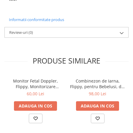
Informatii conformitate produs
Review-uri
(0)
PRODUSE SIMILARE
Monitor Fetal Doppler,
Combinezon de Iarna,
Flippy, Monitorizare
Flippy, pentru Bebelusi, din
Sarcina, Ritm Cardiac,
Bumbac, cu Urechi,
60,00 Lei
98,00 Lei
Ecran LCD 4.5 cm, 2 x
Mansete Elastice, Unisex,
Baterii AA (neincluse),
66 cm, Maro
ADAUGA IN COS
ADAUGA IN COS
Portabil, din ABS, 12.8 x 9.6
x 3 cm, Utilizare de la 9
Saptamani, Roz