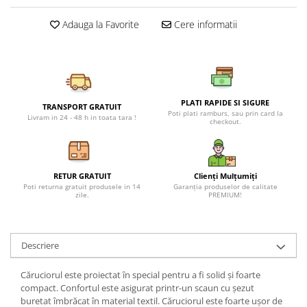
Petreceri Animale
Seturi de artificii
Kendama Special
Adauga la Favorite
Cere informatii
Petreceri Sportive
Stroboscoape
Kendama Super Sticky
Torte de stadion
Kendama Super Sticky Big Cup V2
Vulcani electrici
Kendama Zen V3 Cupe Mari
PLATI RAPIDE SI SIGURE
TRANSPORT GRATUIT
Poti plati ramburs, sau prin card la
Livram in 24 - 48 h in toata tara !
checkout.
RETUR GRATUIT
Clienți Mulțumiți
Poti returna gratuit produsele in 14
Garanția produselor de calitate
zile.
PREMIUM!
Descriere
Căruciorul este proiectat în special pentru a fi solid și foarte
compact. Confortul este asigurat printr-un scaun cu șezut
buretat îmbrăcat în material textil. Căruciorul este foarte ușor de