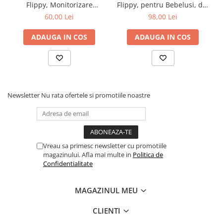
Flippy, Monitorizare
Flippy, pentru Bebelusi, din
Sarcina, Ritm Cardiac,
Bumbac, cu Urechi,
60,00 Lei
98,00 Lei
Ecran LCD 4.5 cm, 2 x
Mansete Elastice, Unisex,
Baterii AA (neincluse),
66 cm, Maro
ADAUGA IN COS
ADAUGA IN COS
Portabil, din ABS, 12.8 x 9.6
x 3 cm, Utilizare de la 9
Saptamani, Roz
Newsletter
Nu rata ofertele si promotiile noastre
Vreau sa primesc newsletter cu promotiile
magazinului. Afla mai multe in
Politica de
Confidentialitate
MAGAZINUL MEU
CLIENTI