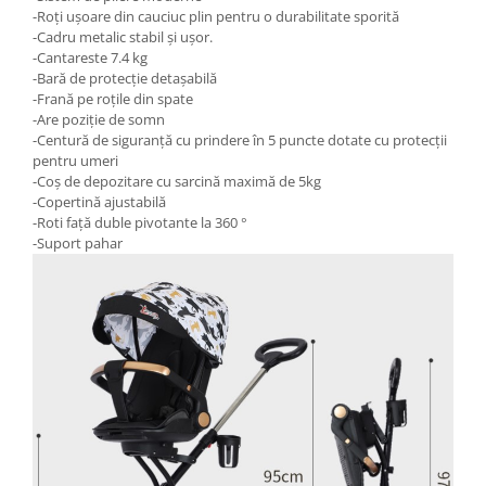
-Roți ușoare din cauciuc plin pentru o durabilitate sporită
-Cadru metalic stabil și ușor.
-Cantareste 7.4 kg
-Bară de protecție detașabilă
-Frană pe roțile din spate
-Are poziție de somn
-Centură de siguranță cu prindere în 5 puncte dotate cu protecții
pentru umeri
-Coș de depozitare cu sarcină maximă de 5kg
-Copertină ajustabilă
-Roti față duble pivotante la 360 °
-Suport pahar