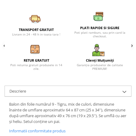
Petreceri Animale
Seturi de artificii
Kendama Special
Petreceri Sportive
Stroboscoape
Kendama Super Sticky
Torte de stadion
Kendama Super Sticky Big Cup V2
PLATI RAPIDE SI SIGURE
TRANSPORT GRATUIT
Poti plati ramburs, sau prin card la
Livram in 24 - 48 h in toata tara !
Vulcani electrici
Kendama Zen V3 Cupe Mari
checkout.
RETUR GRATUIT
Clienți Mulțumiți
Poti returna gratuit produsele in 14
Garanția produselor de calitate
zile.
PREMIUM!
Descriere
Balon din folie numărul 9 - Tigru, mix de culori, dimensiune
înainte de umflare aproximativ 64 x 87 cm (25 x 34''), dimensiune
după umflare aproximativ 49 x 76 cm (19 x 29.5''). Se umflă cu aer
și heliu. Setul conține un pai.
Informatii conformitate produs