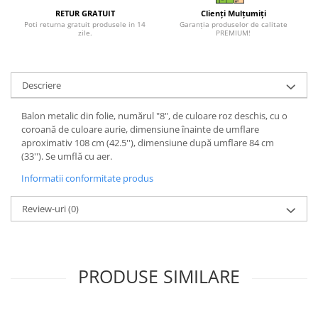
RETUR GRATUIT
Clienți Mulțumiți
Poti returna gratuit produsele in 14
Garanția produselor de calitate
zile.
PREMIUM!
Descriere
Balon metalic din folie, numărul "8", de culoare roz deschis, cu o
coroană de culoare aurie, dimensiune înainte de umflare
aproximativ 108 cm (42.5''), dimensiune după umflare 84 cm
(33''). Se umflă cu aer.
Informatii conformitate produs
Review-uri
(0)
PRODUSE SIMILARE