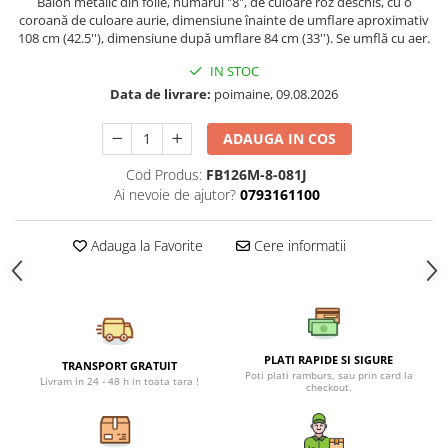
Balon metalic din folie, numărul "8", de culoare roz deschis, cu o
Petreceri Animale
coroană de culoare aurie, dimensiune înainte de umflare aproximativ
Seturi de artificii
Kendama Special
Petreceri Sportive
108 cm (42.5''), dimensiune după umflare 84 cm (33''). Se umflă cu aer.
Stroboscoape
Kendama Super Sticky
IN STOC
Torte de stadion
Kendama Super Sticky Big Cup V2
Data de livrare:
poimaine, 09.08.2026
Vulcani electrici
Kendama Zen V3 Cupe Mari
ADAUGA IN COS
Cod Produs:
FB126M-8-081J
Ai nevoie de ajutor?
0793161100
Adauga la Favorite
Cere informatii
PLATI RAPIDE SI SIGURE
TRANSPORT GRATUIT
Poti plati ramburs, sau prin card la
Livram in 24 - 48 h in toata tara !
checkout.