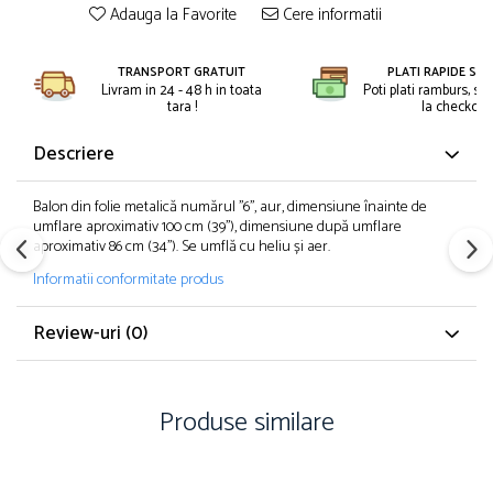
Petreceri Animale
Adauga la Favorite
Cere informatii
Kendama Super Sticky
Seturi de artificii
Petreceri Sportive
Kendama Super Sticky Big Cup V2
Stroboscoape
TRANSPORT GRATUIT
PLATI RAPIDE SI 
Kendama Zen V3 Cupe Mari
Livram in 24 - 48 h in toata
Poti plati ramburs, sa
Torte de stadion
tara !
la checkout.
Vulcani electrici
Descriere
Balon din folie metalică numărul ''6'', aur, dimensiune înainte de
umflare aproximativ 100 cm (39''), dimensiune după umflare
aproximativ 86 cm (34''). Se umflă cu heliu și aer.
Informatii conformitate produs
Review-uri
(0)
Produse similare