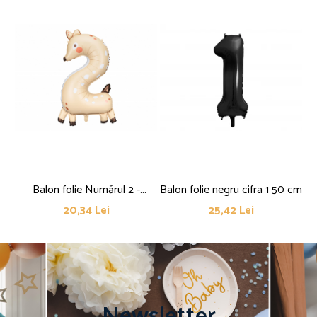
Balon folie Numărul 2 -
Balon folie negru cifra 1 50 cm
Ba
Căpriorul, 65x102 cm, mix (1
20,34 Lei
25,42 Lei
pachet / 1 buc.)
Newsletter