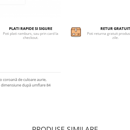
PLATI RAPIDE SI SIGURE
RETUR GRATUI
Poti plati ramburs, sau prin card la
Poti returna gratuit produs
checkout.
zile.
 o coroană de culoare aurie,
), dimensiune după umflare 84
PRODUSE SIMILARE