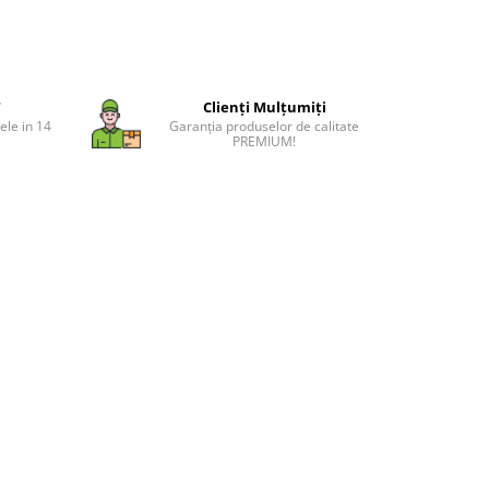
T
Clienți Mulțumiți
ele in 14
Garanția produselor de calitate
PREMIUM!