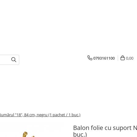
0793161100
0,00
Numărul "18", 84 cm, negru (1 pachet / 1 buc.)
Balon folie cu suport 
buc.)