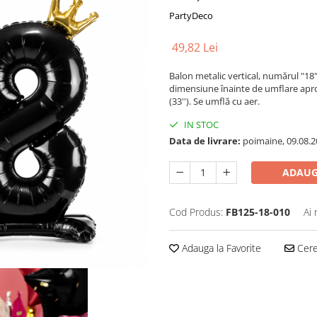
PartyDeco
49,82 Lei
Balon metalic vertical, numărul "18
dimensiune înainte de umflare apr
(33''). Se umflă cu aer.
IN STOC
Data de livrare:
poimaine, 09.08.2
ADAUG
Cod Produs:
FB125-18-010
Ai 
Adauga la Favorite
Cere 