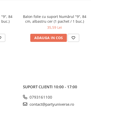
 "9", 84
Balon folie cu suport Numărul "9", 84
Balon fol
 buc.)
cm, albastru cer (1 pachet / 1 buc.)
cm, roz 
35,59 Lei
ADAUGA IN COS
AD
SUPORT CLIENTI
10:00 - 17:00
0793161100
contact@partyuniverse.ro