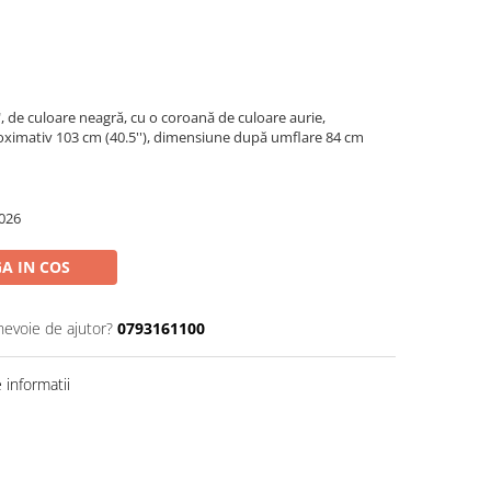
", de culoare neagră, cu o coroană de culoare aurie,
oximativ 103 cm (40.5''), dimensiune după umflare 84 cm
026
A IN COS
nevoie de ajutor?
0793161100
informatii