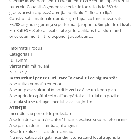
speciale inovatoare pentru evenimente care cer un impact vizual
puternic. Capabil să genereze efecte de foc rotativ la 360 de
grade, acesta captează atenția publicului în fiecare clipă.
Construit din materiale durabile și echipat cu funcții avansate,
FS708 asigură siguranță și performanță optimă. Simplu de utilizat,
FireBall FS708 oferă flexibilitate și durabilitate, transformând
orice eveniment într-o experiență captivantă.
Informații Produs
Categoria F1
ID: 15mm
Vârsta minimă: 16 ani
NEC. 7.5 g.
Instrucțiuni pentru utilizare în condiții de siguranță:
A se utiliza numai în exterior.
A se amplasa vulcanul în poziție verticală pe un teren plan.
A se aprinde capătul cel mai îndepărtat al fitilului din poziție
laterală și a se retrage imediat la cel puțin 1m.
ATENȚIE
Incendiu sau pericol de proiectare
A se feri de căldură / scântei / flăcări deschise și suprafețe încinse.
A se păstra doar în ambalajul original.
Risc de explozie în caz de incendiu.
Nu încercați să atingeți incendiul atunci când focul a ajuns la