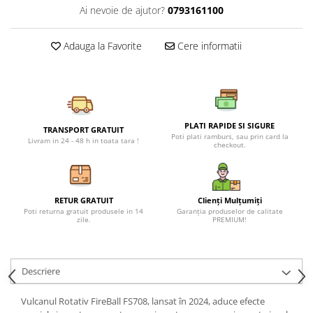
Petreceri Animale
Ai nevoie de ajutor?
0793161100
Seturi de artificii
Kendama Special
Petreceri Sportive
Stroboscoape
Kendama Super Sticky
Adauga la Favorite
Cere informatii
Torte de stadion
Kendama Super Sticky Big Cup V2
Vulcani electrici
Kendama Zen V3 Cupe Mari
PLATI RAPIDE SI SIGURE
TRANSPORT GRATUIT
Poti plati ramburs, sau prin card la
Livram in 24 - 48 h in toata tara !
checkout.
RETUR GRATUIT
Clienți Mulțumiți
Poti returna gratuit produsele in 14
Garanția produselor de calitate
zile.
PREMIUM!
Descriere
Vulcanul Rotativ FireBall FS708, lansat în 2024, aduce efecte