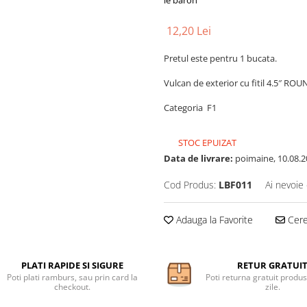
le baron
12,20 Lei
Pretul este pentru 1 bucata.
Vulcan de exterior cu fitil 4.5″
Categoria F1
STOC EPUIZAT
Data de livrare:
poimaine, 10.08.2
Cod Produs:
LBF011
Ai nevoie 
Adauga la Favorite
Cere 
PLATI RAPIDE SI SIGURE
RETUR GRATUI
Poti plati ramburs, sau prin card la
Poti returna gratuit produs
checkout.
zile.