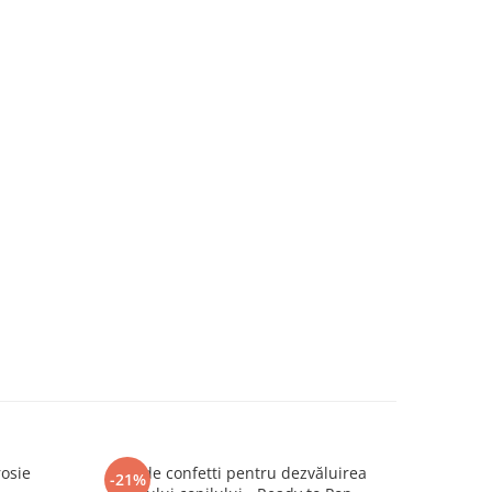
rosie
Tun de confetti pentru dezvăluirea
Artificii 
-21%
-30%