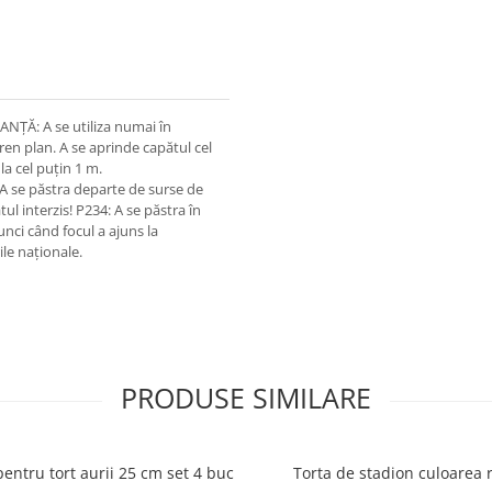
ȚĂ: A se utiliza numai în
eren plan. A se aprinde capătul cel
 la cel puțin 1 m.
 A se păstra departe de surse de
tul interzis! P234: A se păstra în
nci când focul a ajuns la
ile naționale.
PRODUSE SIMILARE
i pentru tort aurii 25 cm set 4 buc
Torta de stadion culoarea 