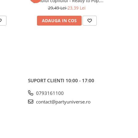
genului copilului - Ready to Pop,
br
albastru, 60cm
29,49 Lei
23,39 Lei
ADAUGA IN COS
AD
SUPORT CLIENTI
10:00 - 17:00
0793161100
contact@partyuniverse.ro