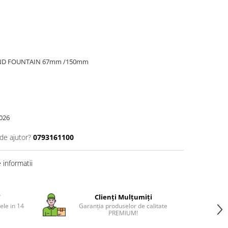
 ROUND FOUNTAIN 67mm /150mm
026
de ajutor?
0793161100
informatii
T
Clienți Mulțumiți
ele in 14
Garanția produselor de calitate
PREMIUM!