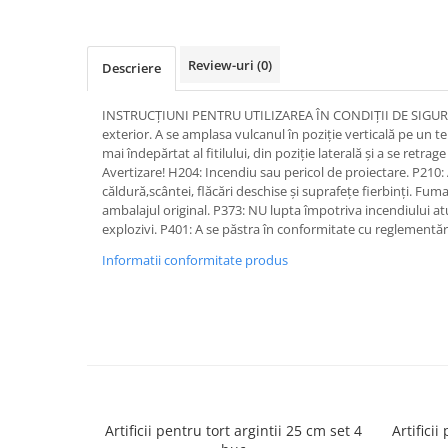
Petreceri Animale
Servetele
Seturi de artificii
Kendama Special
Petreceri Sportive
set cadou
Stroboscoape
Kendama Super Sticky
Review-uri
(0)
Descriere
Seturi complete Petreceri
Torte de stadion
Kendama Super Sticky Big Cup V2
Tacamuri
INSTRUCȚIUNI PENTRU UTILIZAREA ÎN CONDIȚII DE SIGURAN
Vulcani electrici
Kendama Zen V3 Cupe Mari
Toppere Tort
exterior. A se amplasa vulcanul în poziție verticală pe un t
mai îndepărtat al fitilului, din poziție laterală și a se retrage
Avertizare! H204: Incendiu sau pericol de proiectare. P210:
căldură,scântei, flăcări deschise și suprafețe fierbinți. Fuma
ambalajul original. P373: NU lupta împotriva incendiului atu
explozivi. P401: A se păstra în conformitate cu reglementăr
Informatii conformitate produs
Artificii pentru tort argintii 25 cm set 4
Artifici