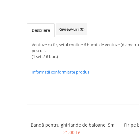
Petreceri Animale
Servetele
Seturi de artificii
Kendama Special
Petreceri Sportive
set cadou
Stroboscoape
Kendama Super Sticky
Seturi complete Petreceri
Torte de stadion
Kendama Super Sticky Big Cup V2
Review-uri
(0)
Descriere
Tacamuri
Vulcani electrici
Kendama Zen V3 Cupe Mari
Toppere Tort
Ventuze cu fir, setul contine 6 bucati de ventuze (diametru 
pescuit.
(1 set. / 6 buc.)
Informatii conformitate produs
Bandă pentru ghirlande de baloane, 5m
Fir pe 
21,00 Lei