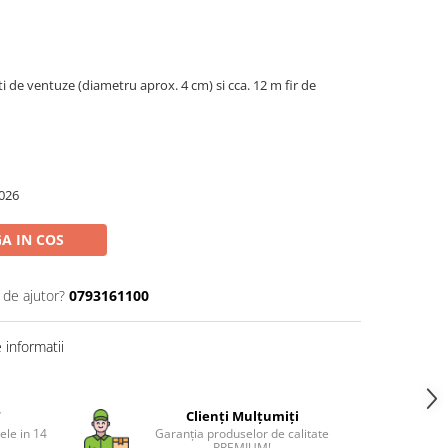
ti de ventuze (diametru aprox. 4 cm) si cca. 12 m fir de
026
A IN COS
 de ajutor?
0793161100
informatii
T
Clienți Mulțumiți
ele in 14
Garanția produselor de calitate
PREMIUM!