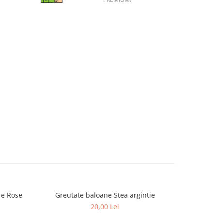
re Rose
Greutate baloane Stea argintie
Greutate b
20,00 Lei