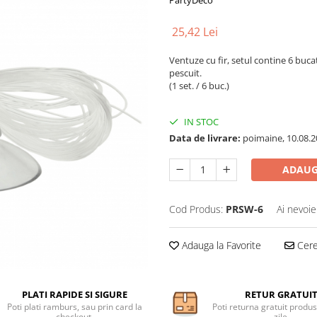
PartyDeco
25,42 Lei
Ventuze cu fir, setul contine 6 buca
pescuit.
(1 set. / 6 buc.)
IN STOC
Data de livrare:
poimaine, 10.08.2
ADAUG
Cod Produs:
PRSW-6
Ai nevoie
Adauga la Favorite
Cere 
PLATI RAPIDE SI SIGURE
RETUR GRATUI
Poti plati ramburs, sau prin card la
Poti returna gratuit produs
checkout.
zile.