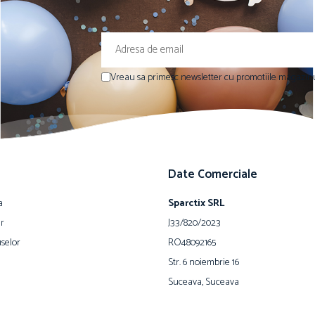
Vreau sa primesc newsletter cu promotiile magazinu
Date Comerciale
a
Sparctix SRL
ur
J33/820/2023
selor
RO48092165
Str. 6 noiembrie 16
Suceava, Suceava