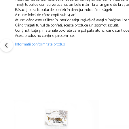
Petreceri Animale
Servetele
Tineți tubul de confeti vertical cu ambele mâini la o lungime de braț, 
Kendama Super Sticky
Seturi de artificii
Răsuciți baza tubului de confeti în direcția indicată de săgeti.
Petreceri Sportive
set cadou
Kendama Super Sticky Big Cup V2
A nu se folosi de către copiii sub 14 ani.
Stroboscoape
Atunci când este utilizat în interior asigurați-vă că aveți o înalțime lib
Seturi complete Petreceri
Kendama Zen V3 Cupe Mari
Torte de stadion
Când trageți tunul de confeti, acesta produce un zgomot ascutit.
Tacamuri
Conținut: foițe și materiale colorate care pot păta atunci când sunt ude
Vulcani electrici
Acest produs nu conține pirotehnice.
Toppere Tort
Informatii conformitate produs