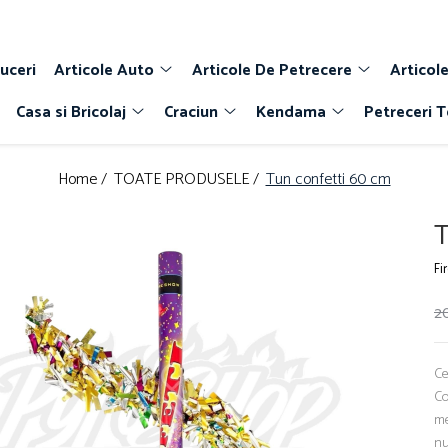
uceri
Articole Auto
Articole De Petrecere
Articole
Casa si Bricolaj
Craciun
Kendama
Petreceri 
Home /
TOATE PRODUSELE /
Tun confetti 60 cm
T
Fi
20
Ce
Co
me
nu