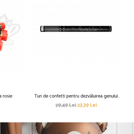
a rosie
Tun de confetti pentru dezvăluirea genului
Ar
copilului - Ready to Pop, albastru, 60cm
29,49 Lei
23,39 Lei