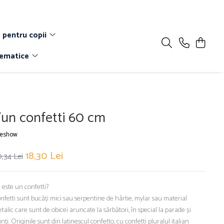
 pentru copii
Tematice
un confetti 60 cm
reshow
18,30 Lei
,34 Lei
 este un confetti?
nfetti sunt bucăți mici sau serpentine de hârtie, mylar sau material
talic care sunt de obicei aruncate la sărbători, în special la parade și
nți. Originile sunt din latinescul confetto, cu confetti pluralul italian