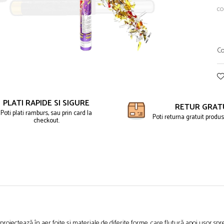
co
Co
PLATI RAPIDE SI SIGURE
RETUR GRAT
Poti plati ramburs, sau prin card la
Poti returna gratuit produse
checkout.
oiectează în aer foițe și materiale de diferite forme, care flutură apoi ușor spre