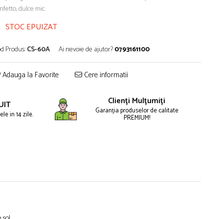
nfetto, dulce mic.
STOC EPUIZAT
d Produs:
CS-60A
Ai nevoie de ajutor?
0793161100
Adauga la Favorite
Cere informatii
Clienți Mulțumiți
UIT
Garanția produselor de calitate
le in 14 zile.
PREMIUM!
 sol.