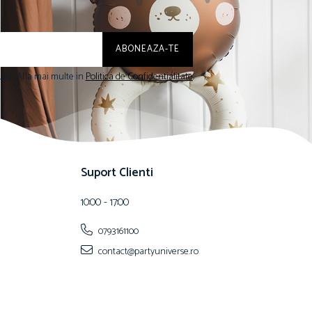
lui. Afla mai multe in
Politica de Confidentialitate
Suport Clienti
10:00 - 17:00
0793161100
contact@partyuniverse.ro