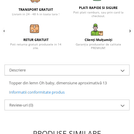
Petreceri Animale
Seturi de artificii
Kendama Special
PLATI RAPIDE SI SIGURE
TRANSPORT GRATUIT
Petreceri Sportive
Poti plati ramburs, sau prin card la
Livram in 24 - 48 h in toata tara !
checkout.
Stroboscoape
Kendama Super Sticky
Torte de stadion
Kendama Super Sticky Big Cup V2
Vulcani electrici
Kendama Zen V3 Cupe Mari
RETUR GRATUIT
Clienți Mulțumiți
Poti returna gratuit produsele in 14
Garanția produselor de calitate
zile.
PREMIUM!
Descriere
Topper din lemn Oh baby, dimensiune aproximativă 13
Informatii conformitate produs
Review-uri
(0)
PRODUSE SIMILARE