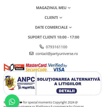
MAGAZINUL MEU
CLIENTI
DATE COMERCIALE
SUPORT CLIENTI
10:00 - 17:00
0793161100
contact@partyuniverse.ro
Made with ❤️ for special moments Copyright 2024 @
www.partyuniverse.ro
Platforma E-commerce by Gomag