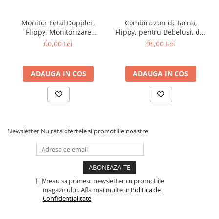
Monitor Fetal Doppler,
Combinezon de Iarna,
Flippy, Monitorizare
Flippy, pentru Bebelusi, din
Sarcina, Ritm Cardiac,
Bumbac, cu Urechi,
60,00 Lei
98,00 Lei
Ecran LCD 4.5 cm, 2 x
Mansete Elastice, Unisex,
Baterii AA (neincluse),
66 cm, Maro
Portabil, din ABS, 12.8 x 9.6
ADAUGA IN COS
ADAUGA IN COS
x 3 cm, Utilizare de la 9
Saptamani, Roz
Newsletter
Nu rata ofertele si promotiile noastre
Vreau sa primesc newsletter cu promotiile
magazinului. Afla mai multe in
Politica de
Confidentialitate