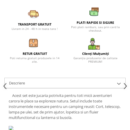
Petreceri Animale
Seturi de artificii
Kendama Special
Petreceri Sportive
Stroboscoape
Kendama Super Sticky
PLATI RAPIDE SI SIGURE
TRANSPORT GRATUIT
Torte de stadion
Kendama Super Sticky Big Cup V2
Poti plati ramburs, sau prin card la
Livram in 24 - 48 h in toata tara !
checkout.
Vulcani electrici
Kendama Zen V3 Cupe Mari
RETUR GRATUIT
Clienți Mulțumiți
Poti returna gratuit produsele in 14
Garanția produselor de calitate
zile.
PREMIUM!
Descriere
Acest set este jucaria potrivita pentru toti micii aventurieri
carora le place sa exploreze natura. Setul include toate
instrumentele necesare pentru un camping reusit: Cort, telescop,
lampa pe ulei, set de prim ajutor, lopetica si un fluier
multifunctional cu lanterna si busola.