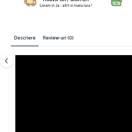
Livram in 24 - 48 h in toata tara !
Descriere
Review-uri
(0)