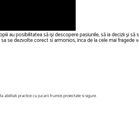
iii au posibilitatea să iși descopere pasiunile, să ia decizii și să 
te sa se dezvolte corect si armonios, inca de la cele mai fragede 
a abilitati practice cu jucarii frumos proiectate si sigure.