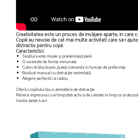
Creativitatea este un proces de invățare aparte, in care cop
Copiii au nevoie de cat mai multe activitati care sa-i aju
distractiv pentru copii.
Caracteristici:
Țesătura este moale și prietenoasă pielii
O varietate de forme minunate
Culori strălucitoare, puteți comanda in funcție de preferințe
Realizat manual cu distracție nelimitată
Alegere perfectă ca cadou.
Oferă-i copilului tău o atmosferă de distracție
Petrece impreuna cu el timp distractiv si de calitate in timp ce isi dezvolt
Varsta: peste 5 ani