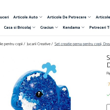
uceri
Articole Auto
Articole De Petrecere
Articole
Casa si Bricolaj
Craciun
Kendama
Petreceri 
le pentru copii /
Jucarii Creative /
Set creatie perna pentru copii, Dre
S
D
Fl
7