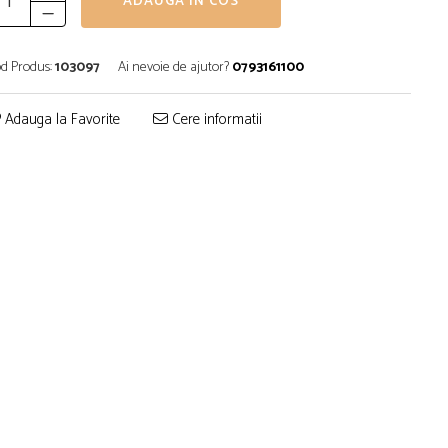
ADAUGA IN COS
d Produs:
103097
Ai nevoie de ajutor?
0793161100
Adauga la Favorite
Cere informatii