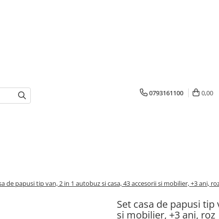
0793161100
0,00
sa de papusi tip van, 2 in 1 autobuz si casa, 43 accesorii si mobilier, +3 ani, ro
Set casa de papusi tip 
si mobilier, +3 ani, roz