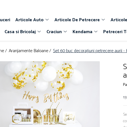
uceri
Articole Auto
Articole De Petrecere
Articole
Casa si Bricolaj
Craciun
Kendama
Petreceri 
ne /
Aranjamente Baloane /
Set 60 buc decorațiuni petrecere aurii -
S
a
Pa
13
Se
co