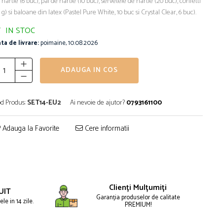
 hartie (6 buc), pai de hartie (10 buc), servetele de hartie (20 buc), confetti
5 g) si baloane din latex (Pastel Pure White, 10 buc si Crystal Clear, 6 buc).
IN STOC
ta de livrare:
poimaine, 10.08.2026
ADAUGA IN COS
d Produs:
SET14-EU2
Ai nevoie de ajutor?
0793161100
Adauga la Favorite
Cere informatii
Clienți Mulțumiți
UIT
Garanția produselor de calitate
le in 14 zile.
PREMIUM!