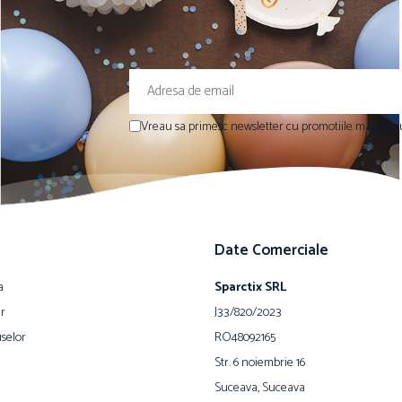
Vreau sa primesc newsletter cu promotiile magazinu
Date Comerciale
a
Sparctix SRL
ur
J33/820/2023
selor
RO48092165
Str. 6 noiembrie 16
Suceava, Suceava