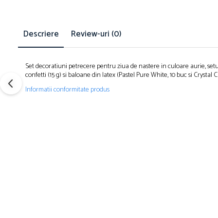
Petreceri Animale
Servetele
Kendama Super Sticky
Seturi de artificii
Petreceri Sportive
set cadou
Kendama Super Sticky Big Cup V2
Stroboscoape
Descriere
Review-uri
(0)
Seturi complete Petreceri
Kendama Zen V3 Cupe Mari
Torte de stadion
Tacamuri
Vulcani electrici
Toppere Tort
Set decoratiuni petrecere pentru ziua de nastere in culoare aurie, setul 
confetti (15 g) si baloane din latex (Pastel Pure White, 10 buc si Crystal C
Informatii conformitate produs