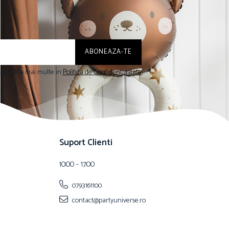
lui. Afla mai multe in
Politica de Confidentialitate
Suport Clienti
10:00 - 17:00
0793161100
contact@partyuniverse.ro