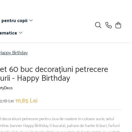
 pentru copii
Tematice
 Happy Birthday
et 60 buc decorațiuni petrecere
urii - Happy Birthday
rtyDeco
111,85 Lei
2,18 Lei
t decoratiuni petrecere pentru ziua de nastere in culoare aurie, setul
ntine: banner Happy Birthday (1 bucata), pahare de hartie (6 buc), farfurii