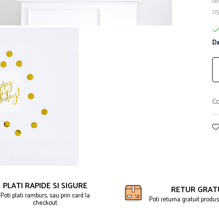
de
(1
Da
Co
PLATI RAPIDE SI SIGURE
RETUR GRAT
Poti plati ramburs, sau prin card la
Poti returna gratuit produse
checkout.