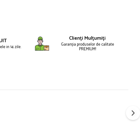
Clienți Mulțumiți
UIT
Garanția produselor de calitate
le in 14 zile.
PREMIUM!