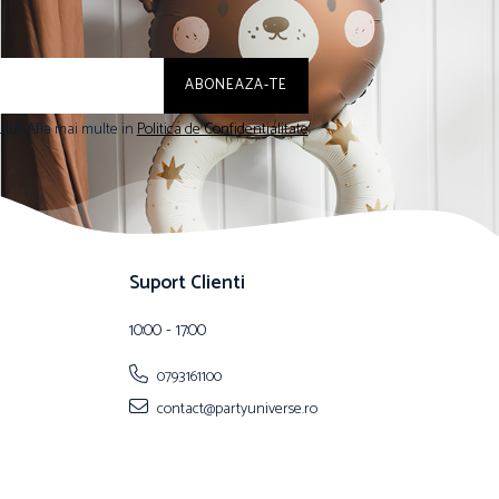
lui. Afla mai multe in
Politica de Confidentialitate
Suport Clienti
10:00 - 17:00
0793161100
contact@partyuniverse.ro