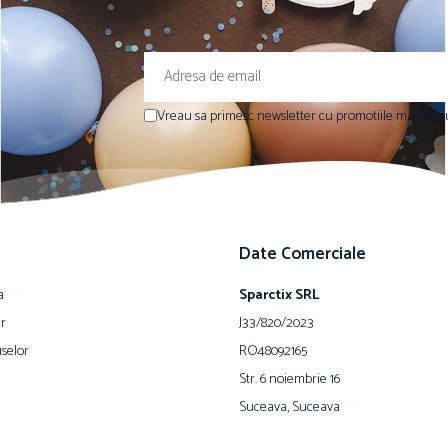
Vreau sa primesc newsletter cu promotiile magazinu
Date Comerciale
a
Sparctix SRL
ur
J33/820/2023
selor
RO48092165
Str. 6 noiembrie 16
Suceava, Suceava