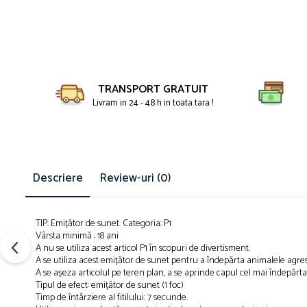
Petreceri Animale
Servetele
Kendama Super Sticky
Seturi de artificii
Petreceri Sportive
set cadou
Kendama Super Sticky Big Cup V2
Stroboscoape
Seturi complete Petreceri
Kendama Zen V3 Cupe Mari
Torte de stadion
Tacamuri
Vulcani electrici
TRANSPORT GRATUIT
Toppere Tort
Livram in 24 - 48 h in toata tara !
Descriere
Review-uri
(0)
TIP: Emițător de sunet. Categoria: P1
Vârsta minimă : 18 ani
A nu se utiliza acest articol P1 în scopuri de divertisment.
A se utiliza acest emițător de sunet pentru a îndepărta animalele agres
A se așeza articolul pe teren plan, a se aprinde capul cel mai îndepărtat a
Tipul de efect: emițător de sunet (1 foc)
Timp de întârziere al fitilului: 7 secunde.