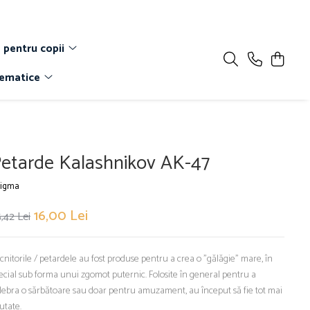
 pentru copii
Tematice
etarde Kalashnikov AK-47
igma
16,00 Lei
,42 Lei
cnitorile / petardele au fost produse pentru a crea o ”gălăgie” mare, în
ecial sub forma unui zgomot puternic. Folosite în general pentru a
lebra o sărbătoare sau doar pentru amuzament, au început să fie tot mai
utate.