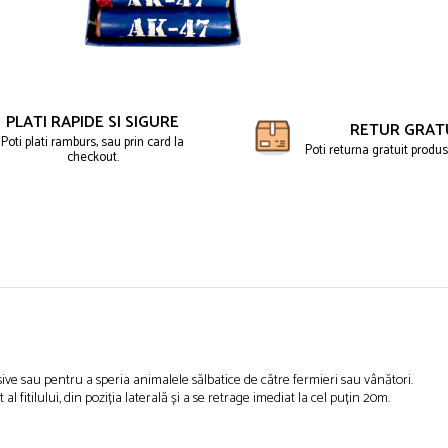
PLATI RAPIDE SI SIGURE
RETUR GRAT
Poti plati ramburs, sau prin card la
Poti returna gratuit produse
checkout.
ive sau pentru a speria animalele sălbatice de către fermieri sau vânători.
l fitilului, din poziția laterală și a se retrage imediat la cel puțin 20m.