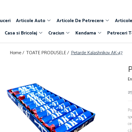
uceri
Articole Auto
Articole De Petrecere
Articole
Casa si Bricolaj
Craciun
Kendama
Petreceri 
Home /
TOATE PRODUSELE /
Petarde Kalashnikov AK-47
P
En
25
Po
sp
ce
că