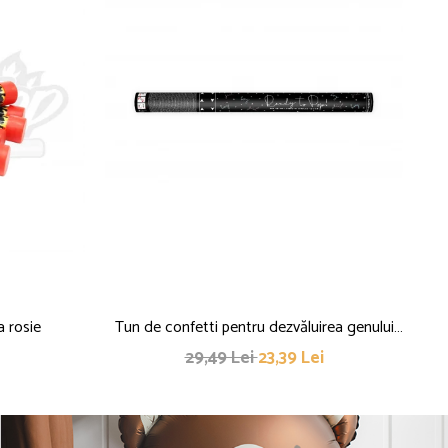
a rosie
Tun de confetti pentru dezvăluirea genului
Ar
copilului - Ready to Pop, albastru, 60cm
29,49 Lei
23,39 Lei