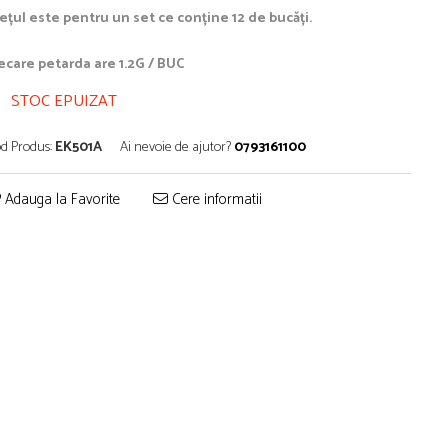
ețul este pentru un set ce conține 12 de bucăți.
ecare petarda are 1.2G / BUC
STOC EPUIZAT
d Produs:
EK501A
Ai nevoie de ajutor?
0793161100
Adauga la Favorite
Cere informatii