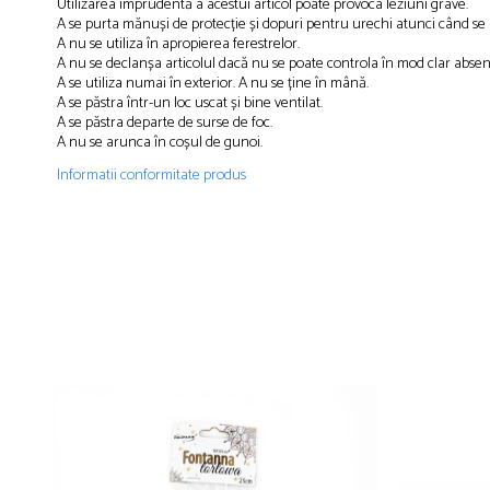
Utilizarea imprudentă a acestui articol poate provoca leziuni grave.
A se purta mănuși de protecție și dopuri pentru urechi atunci când se ut
A nu se utiliza în apropierea ferestrelor.
A nu se declanșa articolul dacă nu se poate controla în mod clar absen
A se utiliza numai în exterior. A nu se ține în mână.
A se păstra într-un loc uscat și bine ventilat.
A se păstra departe de surse de foc.
A nu se arunca în coșul de gunoi.
Informatii conformitate produs