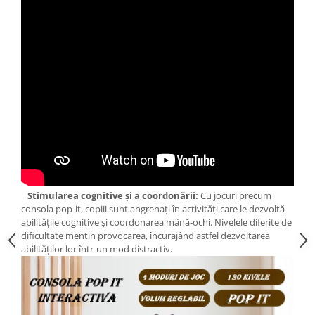
Stimularea cognitive și a coordonării:
Cu jocuri precum
consola pop-it, copiii sunt angrenați în activități care le dezvoltă
abilitățile cognitive și coordonarea mână-ochi. Nivelele diferite de
dificultate mențin provocarea, încurajând astfel dezvoltarea
abilităților lor într-un mod distractiv.