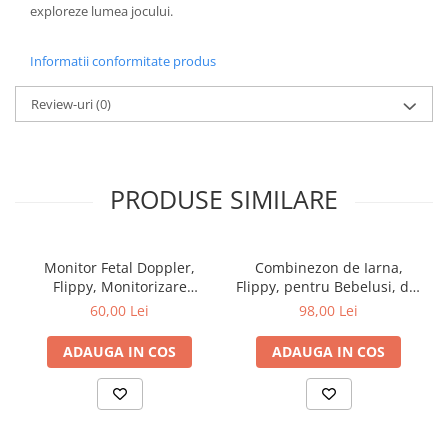
exploreze lumea jocului.
Informatii conformitate produs
Review-uri
(0)
PRODUSE SIMILARE
Monitor Fetal Doppler,
Combinezon de Iarna,
Flippy, Monitorizare
Flippy, pentru Bebelusi, din
Sarcina, Ritm Cardiac,
Bumbac, cu Urechi,
60,00 Lei
98,00 Lei
Ecran LCD 4.5 cm, 2 x
Mansete Elastice, Unisex,
Baterii AA (neincluse),
66 cm, Maro
ADAUGA IN COS
ADAUGA IN COS
Portabil, din ABS, 12.8 x 9.6
x 3 cm, Utilizare de la 9
Saptamani, Roz