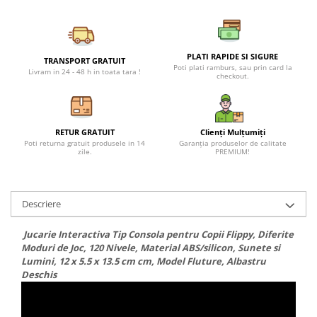
Petreceri Animale
Seturi de artificii
Kendama Special
Petreceri Sportive
Stroboscoape
Kendama Super Sticky
PLATI RAPIDE SI SIGURE
TRANSPORT GRATUIT
Torte de stadion
Kendama Super Sticky Big Cup V2
Poti plati ramburs, sau prin card la
Livram in 24 - 48 h in toata tara !
checkout.
Vulcani electrici
Kendama Zen V3 Cupe Mari
RETUR GRATUIT
Clienți Mulțumiți
Poti returna gratuit produsele in 14
Garanția produselor de calitate
zile.
PREMIUM!
Descriere
Jucarie Interactiva Tip Consola pentru Copii Flippy, Diferite
Moduri de Joc, 120 Nivele, Material ABS/silicon, Sunete si
Lumini, 12 x 5.5 x 13.5 cm cm, Model Fluture, Albastru
Deschis