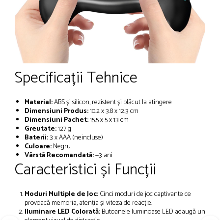
Specificații Tehnice
Material:
ABS și silicon, rezistent și plăcut la atingere
Dimensiuni Produs:
10.2 x 3.8 x 12.3 cm
Dimensiuni Pachet:
15.5 x 5 x 13 cm
Greutate:
127 g
Baterii:
3 x AAA (neincluse)
Culoare:
Negru
Vârstă Recomandată:
+3 ani
Caracteristici și Funcții
Moduri Multiple de Joc:
Cinci moduri de joc captivante ce
provoacă memoria, atenția și viteza de reacție.
Iluminare LED Colorată:
Butoanele luminoase LED adaugă un