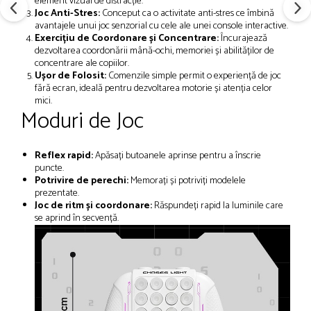
element vizual de distracție.
Joc Anti-Stres:
Conceput ca o activitate anti-stres ce îmbină
avantajele unui joc senzorial cu cele ale unei console interactive.
Exercițiu de Coordonare și Concentrare:
Încurajează
dezvoltarea coordonării mână-ochi, memoriei și abilităților de
concentrare ale copiilor.
Ușor de Folosit:
Comenzile simple permit o experiență de joc
fără ecran, ideală pentru dezvoltarea motorie și atenția celor
mici.
Moduri de Joc
Reflex rapid:
Apăsați butoanele aprinse pentru a înscrie
puncte.
Potrivire de perechi:
Memorați și potriviți modelele
prezentate.
Joc de ritm și coordonare:
Răspundeți rapid la luminile care
se aprind în secvență.