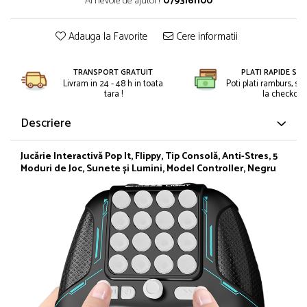
Ai nevoie de ajutor?
0793161100
Petreceri Animale
Kendama Super Sticky
Seturi de artificii
Petreceri Sportive
Kendama Super Sticky Big Cup V2
Adauga la Favorite
Cere informatii
Stroboscoape
Kendama Zen V3 Cupe Mari
Torte de stadion
TRANSPORT GRATUIT
PLATI RAPIDE SI 
Vulcani electrici
Livram in 24 - 48 h in toata
Poti plati ramburs, sa
tara !
la checkout.
Descriere
Jucărie Interactivă Pop It, Flippy, Tip Consolă, Anti-Stres, 5
Moduri de Joc, Sunete și Lumini, Model Controller, Negru