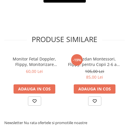
PRODUSE SIMILARE
Monitor Fetal Doppler,
Ghiozdan Montessori,
-19%
Flippy, Monitorizare
Flippy, pentru Copii 2-6 ani,
Sarcina, Ritm Cardiac,
Fidget Pop, cu Catarame si
60,00 Lei
105,00 Lei
Ecran LCD 4.5 cm, 2 x
Fermoare, Jucarii
85,00 Lei
Baterii AA (neincluse),
Senzoriale, Activitate de
Portabil, din ABS, 12.8 x 9.6
Invatare prin Joc, Albastru
ADAUGA IN COS
ADAUGA IN COS
x 3 cm, Utilizare de la 9
Marin, 0.25 kg, 28x10x23 cm
Saptamani, Roz
Newsletter
Nu rata ofertele si promotiile noastre