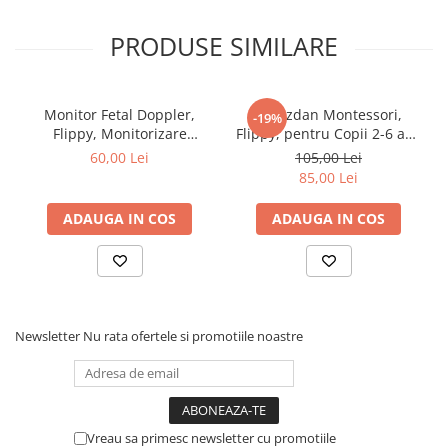
PRODUSE SIMILARE
Monitor Fetal Doppler,
Ghiozdan Montessori,
-19%
Flippy, Monitorizare
Flippy, pentru Copii 2-6 ani,
Sarcina, Ritm Cardiac,
Fidget Pop, cu Catarame si
60,00 Lei
105,00 Lei
Ecran LCD 4.5 cm, 2 x
Fermoare, Jucarii
85,00 Lei
Baterii AA (neincluse),
Senzoriale, Activitate de
Portabil, din ABS, 12.8 x 9.6
Invatare prin Joc, Albastru
ADAUGA IN COS
ADAUGA IN COS
x 3 cm, Utilizare de la 9
Marin, 0.25 kg, 28x10x23 cm
Saptamani, Roz
Newsletter
Nu rata ofertele si promotiile noastre
Vreau sa primesc newsletter cu promotiile