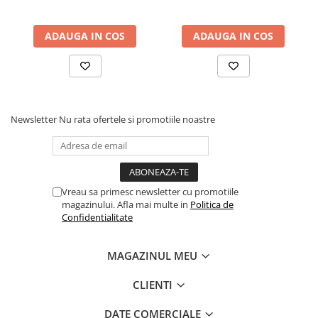
Ecran LCD 4.5 cm, 2 x
Mansete Elastice, Unisex,
Baterii AA (neincluse),
66 cm, Maro
Portabil, din ABS, 12.8 x 9.6
ADAUGA IN COS
ADAUGA IN COS
x 3 cm, Utilizare de la 9
Saptamani, Roz
Newsletter
Nu rata ofertele si promotiile noastre
Vreau sa primesc newsletter cu promotiile
magazinului. Afla mai multe in
Politica de
Confidentialitate
MAGAZINUL MEU
CLIENTI
DATE COMERCIALE