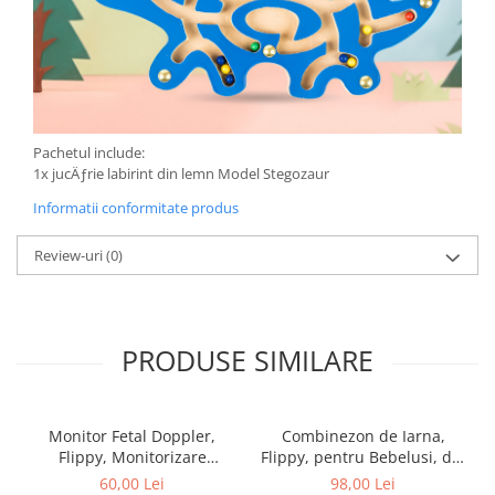
Pachetul include:
1x jucÄƒrie labirint din lemn Model Stegozaur
Informatii conformitate produs
Review-uri
(0)
PRODUSE SIMILARE
Monitor Fetal Doppler,
Combinezon de Iarna,
Flippy, Monitorizare
Flippy, pentru Bebelusi, din
Sarcina, Ritm Cardiac,
Bumbac, cu Urechi,
60,00 Lei
98,00 Lei