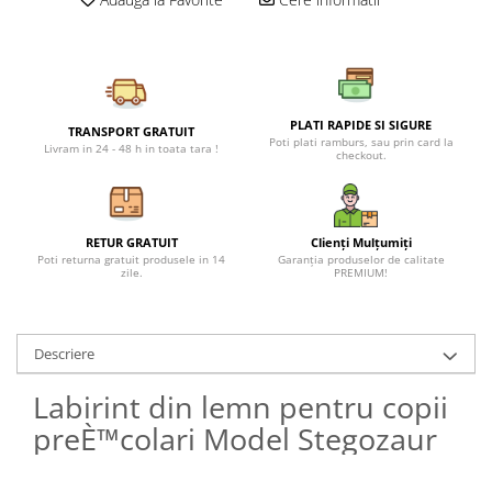
Petreceri Animale
Seturi de artificii
Kendama Special
Petreceri Sportive
Stroboscoape
Kendama Super Sticky
Torte de stadion
Kendama Super Sticky Big Cup V2
PLATI RAPIDE SI SIGURE
Vulcani electrici
Kendama Zen V3 Cupe Mari
TRANSPORT GRATUIT
Poti plati ramburs, sau prin card la
Livram in 24 - 48 h in toata tara !
checkout.
RETUR GRATUIT
Clienți Mulțumiți
Poti returna gratuit produsele in 14
Garanția produselor de calitate
zile.
PREMIUM!
Descriere
Labirint din lemn pentru copii
preÈ™colari Model Stegozaur