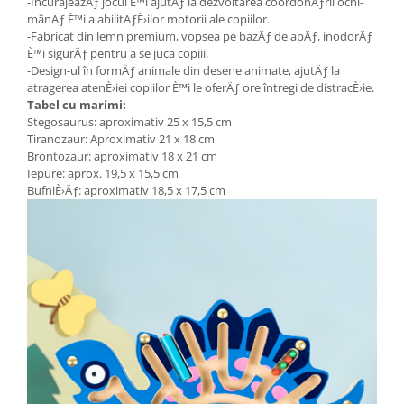
-ÎncurajeazÄƒ jocul È™i ajutÄƒ la dezvoltarea coordonÄƒrii ochi-
mânÄƒ È™i a abilitÄƒÈ›ilor motorii ale copiilor.
-Fabricat din lemn premium, vopsea pe bazÄƒ de apÄƒ, inodorÄƒ
È™i sigurÄƒ pentru a se juca copiii.
-Design-ul în formÄƒ animale din desene animate, ajutÄƒ la
atragerea atenÈ›iei copiilor È™i le oferÄƒ ore întregi de distracÈ›ie.
Tabel cu marimi:
Stegosaurus: aproximativ 25 x 15,5 cm
Tiranozaur: Aproximativ 21 x 18 cm
Brontozaur: aproximativ 18 x 21 cm
Iepure: aprox. 19,5 x 15,5 cm
BufniÈ›Äƒ: aproximativ 18,5 x 17,5 cm