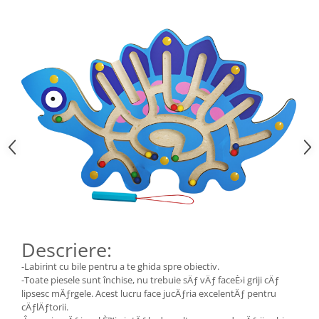
Descriere:
-Labirint cu bile pentru a te ghida spre obiectiv.
-Toate piesele sunt închise, nu trebuie sÄƒ vÄƒ faceÈ›i griji cÄƒ
lipsesc mÄƒrgele. Acest lucru face jucÄƒria excelentÄƒ pentru
cÄƒlÄƒtorii.