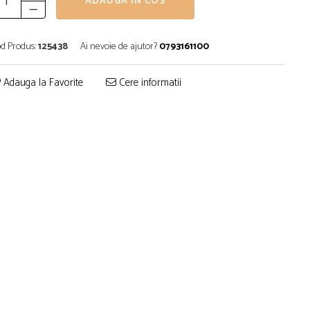
ADAUGA IN COS
d Produs:
125438
Ai nevoie de ajutor?
0793161100
Adauga la Favorite
Cere informatii