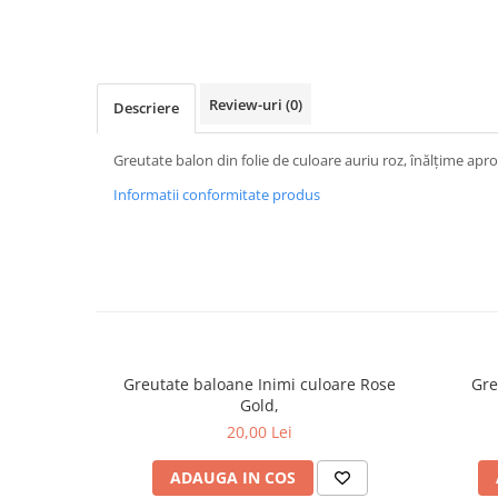
Petreceri Animale
Servetele
Seturi de artificii
Kendama Special
Petreceri Sportive
set cadou
Stroboscoape
Kendama Super Sticky
Seturi complete Petreceri
Torte de stadion
Kendama Super Sticky Big Cup V2
Review-uri
(0)
Descriere
Tacamuri
Vulcani electrici
Kendama Zen V3 Cupe Mari
Toppere Tort
Greutate balon din folie de culoare auriu roz, înălțime apro
Informatii conformitate produs
Greutate baloane Inimi culoare Rose
Gre
Gold,
20,00 Lei
ADAUGA IN COS