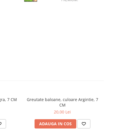
gra, 7 CM
Greutate baloane, culoare Argintie, 7
Baloane E
CM
20,00 Lei
ADAUGA IN COS
AD