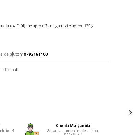
auriu roz, înălțime aprox. 7 cm, greutate aprox. 130 g.
ie de ajutor?
0793161100
informatii
T
Clienți Mulțumiți
ele in 14
Garanția produselor de calitate
PREMIUM!