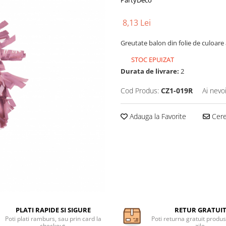
PartyDeco
8,13 Lei
Greutate balon din folie de culoare 
STOC EPUIZAT
Durata de livrare:
2
Cod Produs:
CZ1-019R
Ai nevo
Adauga la Favorite
Cere 
PLATI RAPIDE SI SIGURE
RETUR GRATUI
Poti plati ramburs, sau prin card la
Poti returna gratuit produs
checkout.
zile.