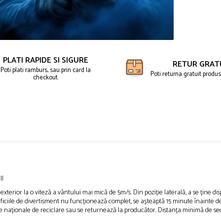
PLATI RAPIDE SI SIGURE
RETUR GRAT
Poti plati ramburs, sau prin card la
Poti returna gratuit produse
checkout.
ll
terior la o viteză a vântului mai mică de 5m/s. Din poziție laterală, a se ține disp
tificiile de divertisment nu funcționează complet, se așteaptă 15 minute înainte de
e naționale de reciclare sau se returnează la producător. Distanța minimă de secu