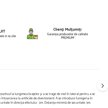
Clienți Mulțumiți
UIT
Garanția produselor de calitate
le in 14 zile.
PREMIUM!
ozitivul la lungimea brațelor și a se trage de inel în lateral pentru a se
 întoarcerea la artificiile de divertisment. A se introduce fumigena în
ritate în direcția efectului : 3m. Distanța minimă de securitate: 5m.