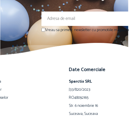
Vreau sa primesc newsletter cu promotiile magazinu
Date Comerciale
a
Sparctix SRL
ur
J33/820/2023
selor
RO48092165
Str. 6 noiembrie 16
Suceava, Suceava