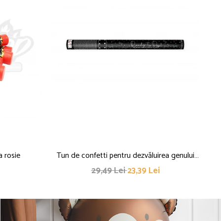
a rosie
Tun de confetti pentru dezvăluirea genului
Ar
copilului - Ready to Pop, albastru, 60cm
29,49 Lei
23,39 Lei