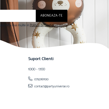
lui. Afla mai multe in
Politica de Confidentialitate
Suport Clienti
10:00 - 17:00
0793161100
contact@partyuniverse.ro