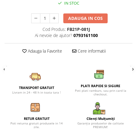
Petreceri Animale
IN STOC
Seturi de artificii
Kendama Special
Petreceri Sportive
Stroboscoape
Kendama Super Sticky
ADAUGA IN COS
Torte de stadion
Kendama Super Sticky Big Cup V2
Cod Produs:
FB21P-081J
Ai nevoie de ajutor?
0793161100
Vulcani electrici
Kendama Zen V3 Cupe Mari
Adauga la Favorite
Cere informatii
PLATI RAPIDE SI SIGURE
TRANSPORT GRATUIT
Poti plati ramburs, sau prin card la
Livram in 24 - 48 h in toata tara !
checkout.
RETUR GRATUIT
Clienți Mulțumiți
Poti returna gratuit produsele in 14
Garanția produselor de calitate
zile.
PREMIUM!