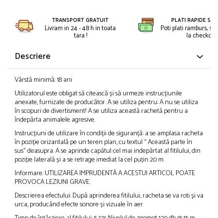
Petreceri Animale
Kendama Super Sticky
Seturi de artificii
Petreceri Sportive
TRANSPORT GRATUIT
PLATI RAPIDE SI 
Kendama Super Sticky Big Cup V2
Stroboscoape
Livram in 24 - 48 h in toata
Poti plati ramburs, sa
tara !
la checkout.
Kendama Zen V3 Cupe Mari
Torte de stadion
Descriere
Vulcani electrici
Vârstă minimă: 18 ani
Utilizatorul este obligat să citească și să urmeze instrucțiunile
anexate, furnizate de producător. A se utiliza pentru: A nu se utiliza
în scopuri de divertisment! A se utiliza această rachetă pentru a
îndepărta animalele agresive.
Instrucțiuni de utilizare în condiții de siguranță: a se amplasa racheta
în poziție orizantală pe un teren plan, cu textul “ Această parte în
sus” deasupra. A se aprinde capătul cel mai indepărtat al fitilului, din
poziție laterală și a se retrage imediat la cel puțin 20 m.
Informare: UTILIZAREA IMPRUDENTĂ A ACESTUI ARTICOL POATE
PROVOCA LEZIUNI GRAVE.
Descrierea efectului: După aprinderea fitilului, racheta se va roti și va
urca, producând efecte sonore și vizuale în aer.