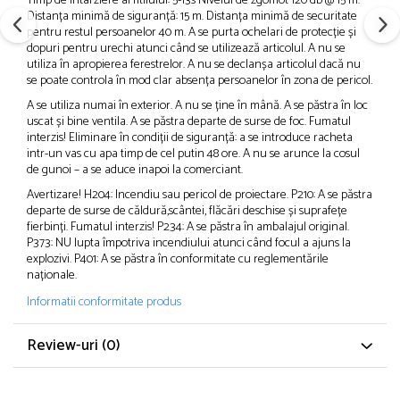
Timp de întârziere al fitilului: 5-13s Nivelul de zgomot 120 db @ 15 m.
Distanța minimă de siguranță: 15 m. Distanța minimă de securitate
pentru restul persoanelor 40 m. A se purta ochelari de protecție și
dopuri pentru urechi atunci când se utilizează articolul. A nu se
utiliza în apropierea ferestrelor. A nu se declanșa articolul dacă nu
se poate controla în mod clar absența persoanelor în zona de pericol.
A se utiliza numai în exterior. A nu se ține în mână. A se păstra în loc
uscat și bine ventila. A se păstra departe de surse de foc. Fumatul
interzis! Eliminare în condiții de siguranță: a se introduce racheta
intr-un vas cu apa timp de cel putin 48 ore. A nu se arunce la cosul
de gunoi – a se aduce inapoi la comerciant.
Avertizare! H204: Incendiu sau pericol de proiectare. P210: A se păstra
departe de surse de căldură,scântei, flăcări deschise și suprafețe
fierbinți. Fumatul interzis! P234: A se păstra în ambalajul original.
P373: NU lupta împotriva incendiului atunci când focul a ajuns la
explozivi. P401: A se păstra în conformitate cu reglementările
naționale.
Informatii conformitate produs
Review-uri
(0)