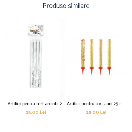
Produse similare
Artificii pentru tort argintii 25
Artificii pentru tort aurii 25 cm
cm set 4 buc
set 4 buc
st
25,00 Lei
25,00 Lei