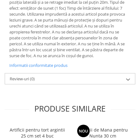
poziția laterală și a se retrage imediat la cel puțin 20m. Tipul de
efect: emițător de sunet (1 foc) Timp de întârziere al fitilului: 7
secunde. Utilizarea imprudentă a acestui articol poate provoca
leziuni grave. A se purta mănuși de protecție și dopuri pentru
urechi atunci când se utilizează articolul. A nu se utiliza în
apropierea ferestrelor. A nu se declanșa articolul dacă nu se
poate controla în mod clar absența persoanelor în zona de
pericol. A se utiliza numai în exterior. A nu se ține în mână. A se
păstra într-un loc uscat și bine ventilat. A se păstra departe de
surse de foc. A nu se arunca în coșul de gunoi.
Informatii conformitate produs
Review-uri
(0)
PRODUSE SIMILARE
Artificii pentru tort argintii
Artificii de Mana pentru
NOU
25 cm set 4 buc
Nunta 30 cm