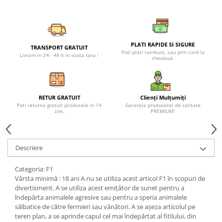
Petreceri Animale
Seturi de artificii
Kendama Special
Petreceri Sportive
Stroboscoape
Kendama Super Sticky
Torte de stadion
Kendama Super Sticky Big Cup V2
PLATI RAPIDE SI SIGURE
TRANSPORT GRATUIT
Poti plati ramburs, sau prin card la
Livram in 24 - 48 h in toata tara !
Vulcani electrici
Kendama Zen V3 Cupe Mari
checkout.
RETUR GRATUIT
Clienți Mulțumiți
Poti returna gratuit produsele in 14
Garanția produselor de calitate
zile.
PREMIUM!
Descriere
Categoria: F1
Vârsta minimă : 18 ani A nu se utiliza acest articol F1 în scopuri de
divertisment. A se utiliza acest emițător de sunet pentru a
îndepărta animalele agresive sau pentru a speria animalele
sălbatice de către fermieri sau vânători. A se așeza articolul pe
teren plan, a se aprinde capul cel mai îndepărtat al fitilului, din