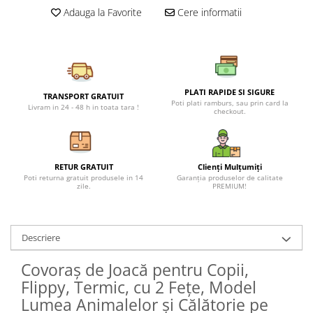
Petreceri Animale
Adauga la Favorite
Cere informatii
Seturi de artificii
Kendama Special
Petreceri Sportive
Stroboscoape
Kendama Super Sticky
Torte de stadion
Kendama Super Sticky Big Cup V2
Vulcani electrici
Kendama Zen V3 Cupe Mari
PLATI RAPIDE SI SIGURE
TRANSPORT GRATUIT
Poti plati ramburs, sau prin card la
Livram in 24 - 48 h in toata tara !
checkout.
RETUR GRATUIT
Clienți Mulțumiți
Poti returna gratuit produsele in 14
Garanția produselor de calitate
zile.
PREMIUM!
Descriere
Covoraș de Joacă pentru Copii,
Flippy, Termic, cu 2 Fețe, Model
Lumea Animalelor și Călătorie pe