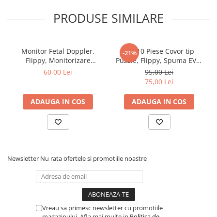
PRODUSE SIMILARE
Monitor Fetal Doppler,
Set 10 Piese Covor tip
-21%
Flippy, Monitorizare
Puzzle, Flippy, Spuma EVA,
Sarcina, Ritm Cardiac,
Pufos, 30 x 30 x 1 cm, Crem
60,00 Lei
95,00 Lei
Ecran LCD 4.5 cm, 2 x
75,00 Lei
Baterii AA (neincluse),
Portabil, din ABS, 12.8 x 9.6
ADAUGA IN COS
ADAUGA IN COS
x 3 cm, Utilizare de la 9
Saptamani, Roz
Newsletter
Nu rata ofertele si promotiile noastre
Vreau sa primesc newsletter cu promotiile
magazinului. Afla mai multe in
Politica de