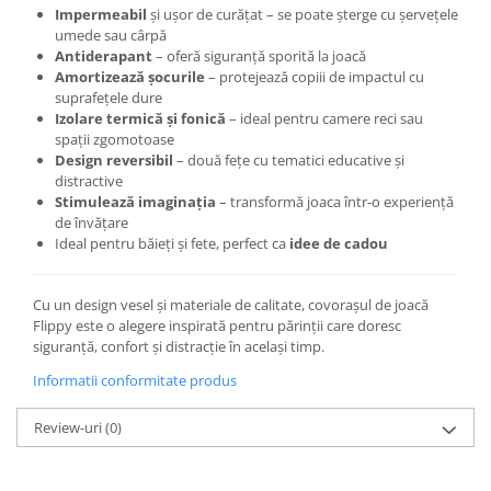
Impermeabil
și ușor de curățat – se poate șterge cu șervețele
umede sau cârpă
Antiderapant
– oferă siguranță sporită la joacă
Amortizează șocurile
– protejează copiii de impactul cu
suprafețele dure
Izolare termică și fonică
– ideal pentru camere reci sau
spații zgomotoase
Design reversibil
– două fețe cu tematici educative și
distractive
Stimulează imaginația
– transformă joaca într-o experiență
de învățare
Ideal pentru băieți și fete, perfect ca
idee de cadou
Cu un design vesel și materiale de calitate, covorașul de joacă
Flippy este o alegere inspirată pentru părinții care doresc
siguranță, confort și distracție în același timp.
Informatii conformitate produs
Review-uri
(0)