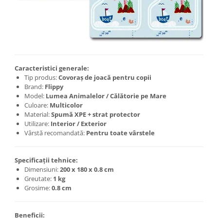
Caracteristici generale:
Tip produs:
Covoraș de joacă pentru copii
Brand:
Flippy
Model:
Lumea Animalelor / Călătorie pe Mare
Culoare:
Multicolor
Material:
Spumă XPE + strat protector
Utilizare:
Interior / Exterior
Vârstă recomandată:
Pentru toate vârstele
Specificații tehnice:
Dimensiuni:
200 x 180 x 0.8 cm
Greutate:
1 kg
Grosime:
0.8 cm
Beneficii: