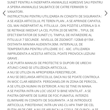
SUNET PENTRU A INDEPARTA ANIMALELE AGRESIVE SAU PENTRU
A SPERIA ANIMALELE SALBATICE DE CATRE FERMIERI SI
VANATORI.
INSTRUCTIUNI PENTRU UTILIZAREA IN CONDITII DE SIGURANTA :
A SE ASEZA ARTICOLUL PE TEREN PLAN , A SE APRINDE CAPATUL
CEL MAI INDEPARTAT AL FITILULUI , DIN POZITIE LATERALA SI A
SE RETRAGE IMEDIAT LA CEL PUTIN 20 DE METRI .. TIPUL DE
EFECT:EMITATOR DE SUNET (1). TIMPUL DE INTARZIERE AL
FITILULUI 7 SECUNDE . NIVELUL DE ZGOMOT :120bB @15M .
DISTANTA MINIMA AUDIENTA:30M. INTERVALUL DE
TEMPERATURA PENTRU UTILIZARE :0 C - 60C. UTILIZAREA
IMPRUDENTA A ACESTUI ARTICOL POATE PROVOCA LEZIUNI
GRAVE .
A SE PURTA MANUSI DE PROTECTIE SI DUPORI DE URECHI
ATUNCI CAND SE UTILIZEAZA ARTICOLUL.
A NU SE UTILIZA IN APROPIEREA FERESTRELOR .
A NU SE DECLANSA ARTICOLUL DACA NU SE POATE CONTROLA
IN MOC CLAR ABSENTA PERSOANELOR IN ZONA DE PERICOL.
A SE UTILIZA NUMAI IN EXTERIOR. A NU SE TINE IN MANA.
A SE PASTRA INTR-UN LOC USCAT SI BINE VENTILAT . A SE
PASTRA DEPARTE DE SURSE DE FOC-FUMATUL INTERZIS
ELIMINARE IN CONDITII DE SIGURANTA : A SE INTRODUCE
ARTICOLUL PIROTEHNIC INTR-UN VAS CU APA TIMP DE CEL
PUTIN 48 DE ORE. A NU SE ARUNCA LA COSUL DE GUNOI - A SE