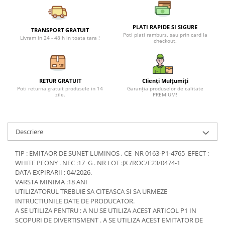
Petreceri Animale
Seturi de artificii
Kendama Special
Petreceri Sportive
PLATI RAPIDE SI SIGURE
Stroboscoape
Kendama Super Sticky
TRANSPORT GRATUIT
Poti plati ramburs, sau prin card la
Livram in 24 - 48 h in toata tara !
checkout.
Torte de stadion
Kendama Super Sticky Big Cup V2
Vulcani electrici
Kendama Zen V3 Cupe Mari
RETUR GRATUIT
Clienți Mulțumiți
Poti returna gratuit produsele in 14
Garanția produselor de calitate
zile.
PREMIUM!
Descriere
TIP : EMITAOR DE SUNET LUMINOS , CE NR 0163-P1-4765 EFECT :
WHITE PEONY . NEC :17 G . NR LOT :JX /ROC/E23/0474-1
DATA EXPIRARII : 04/2026.
VARSTA MINIMA :18 ANI
UTILIZATORUL TREBUIE SA CITEASCA SI SA URMEZE
INTRUCTIUNILE DATE DE PRODUCATOR.
A SE UTILIZA PENTRU : A NU SE UTILIZA ACEST ARTICOL P1 IN
SCOPURI DE DIVERTISMENT . A SE UTILIZA ACEST EMITATOR DE