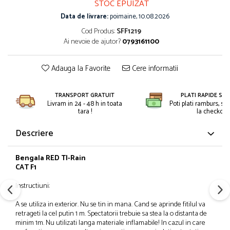
STOC EPUIZAT
Petreceri Animale
Kendama Super Sticky
Seturi de artificii
Data de livrare:
poimaine, 10.08.2026
Petreceri Sportive
Kendama Super Sticky Big Cup V2
Stroboscoape
Cod Produs:
SFF1219
Kendama Zen V3 Cupe Mari
Ai nevoie de ajutor?
0793161100
Torte de stadion
Vulcani electrici
Adauga la Favorite
Cere informatii
TRANSPORT GRATUIT
PLATI RAPIDE SI 
Livram in 24 - 48 h in toata
Poti plati ramburs, sa
tara !
la checkout.
Descriere
Bengala RED TI-Rain
CAT F1
Instructiuni:
A se utiliza in exterior. Nu se tin in mana. Cand se aprinde fitilul va
retrageti la cel putin 1 m. Spectatorii trebuie sa stea la o distanta de
minim 1m. Nu utilizati langa materiale inflamabile! In cazul in care