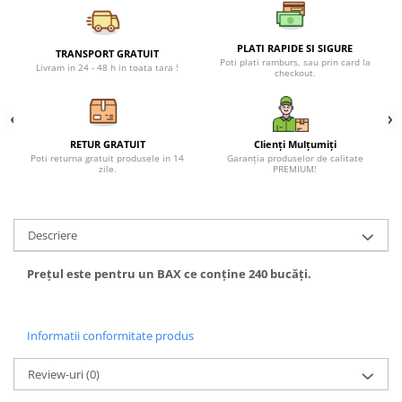
Petreceri Animale
Seturi de artificii
Kendama Special
Petreceri Sportive
PLATI RAPIDE SI SIGURE
Stroboscoape
Kendama Super Sticky
TRANSPORT GRATUIT
Poti plati ramburs, sau prin card la
Livram in 24 - 48 h in toata tara !
checkout.
Torte de stadion
Kendama Super Sticky Big Cup V2
Vulcani electrici
Kendama Zen V3 Cupe Mari
RETUR GRATUIT
Clienți Mulțumiți
Poti returna gratuit produsele in 14
Garanția produselor de calitate
zile.
PREMIUM!
Descriere
Prețul este pentru un BAX ce conține 240 bucăți.
Informatii conformitate produs
Review-uri
(0)