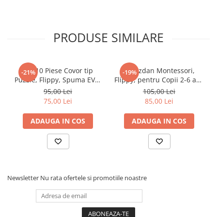
PRODUSE SIMILARE
Set 10 Piese Covor tip
Ghiozdan Montessori,
-21%
-19%
Puzzle, Flippy, Spuma EVA,
Flippy, pentru Copii 2-6 ani,
Pufos, 30 x 30 x 1 cm, Crem
Fidget Pop, cu Catarame si
95,00 Lei
105,00 Lei
Fermoare, Jucarii
75,00 Lei
85,00 Lei
Senzoriale, Activitate de
Invatare prin Joc, Albastru
ADAUGA IN COS
ADAUGA IN COS
Marin, 0.25 kg, 28x10x23 cm
Newsletter
Nu rata ofertele si promotiile noastre