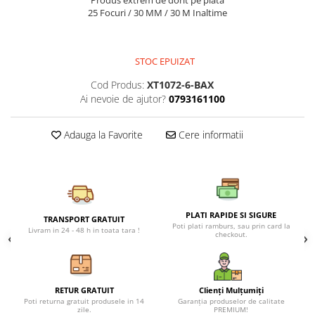
Produs extrem de dorit pe piata
Petreceri Animale
25 Focuri / 30 MM / 30 M Inaltime
Seturi de artificii
Kendama Special
Petreceri Sportive
Stroboscoape
Kendama Super Sticky
STOC EPUIZAT
Torte de stadion
Kendama Super Sticky Big Cup V2
Vulcani electrici
Kendama Zen V3 Cupe Mari
Cod Produs:
XT1072-6-BAX
Ai nevoie de ajutor?
0793161100
Adauga la Favorite
Cere informatii
PLATI RAPIDE SI SIGURE
TRANSPORT GRATUIT
Poti plati ramburs, sau prin card la
Livram in 24 - 48 h in toata tara !
checkout.
RETUR GRATUIT
Clienți Mulțumiți
Poti returna gratuit produsele in 14
Garanția produselor de calitate
zile.
PREMIUM!