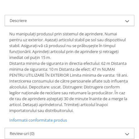
Descriere
Nu manipulați produsul prin sistemul de aprindere. Numai
pentru uz exterior. Așezați articolul stabil pe sol sau dispozitivul
stabil. Asigurați-vă că produsul nu se prăbușește în timpul
funcționării. Aprindeți articolul prin de aprindere și retrageți
imediat cel puțin 15 m.
Distanta minima de siguranta in directia efectului: 62 m Distanta
minima de siguranta: 10 m Distanta de efect: 47 m NUMAI
PENTRU UTILIZARE ÎN EXTERIOR Limita minima de varsta: 18 ani.
Interzicerea consumului de către persoanele aflate sub influența
alcoolului. Depozitare: uscat. Distrugere: Distrugere conform
legilor naționale de reciclare sau returnare la producător. În caz
de rau de aprindere așteptați 30 de minute înainte de a merge la
articol. Detașați aprindetorul. Trimiteți articolul înapoi
importatorului sau distribuitorului.
Informatii conformitate produs
Review-uri
(0)