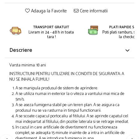
Petreceri Animale
Kendama Super Sticky
Seturi de artificii
Adauga la Favorite
Cere informatii
Petreceri Sportive
Kendama Super Sticky Big Cup V2
Stroboscoape
Kendama Zen V3 Cupe Mari
Torte de stadion
TRANSPORT GRATUIT
PLATI RAPIDE SI 
Livram in 24 - 48 h in toata
Poti plati ramburs, sa
Vulcani electrici
tara !
la checkout.
Descriere
Varsta minima: 18 ani
INSTRUCTIUNI PENTRU UTILIZARE IN CONDITII DE SIGURANTA: A
NU SE INHALA FUMUL!
A se manipula produsul de sistem de aprindere.
A se utiliza numai in exterior la o viteza a vantului mai mica de
5m/s.
A se aseza fumigena stabil pe un teren plan. A se asigura ca
produsul nu se va rasturna in timpul functionarii.
A se scoate capacul portocaliu al fitilului. A se aprinde capatul cel
mai indepartat al fitilului, din pozitie laterala si se retrage imediat.
In cazul in care artificiale de divertisment nu functioneaza
complet, se asteapta 15 minute inainte de a intra in artificiile de
divertisment. A se introduce fumigena in apa.