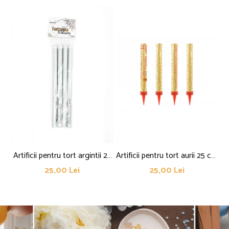
Artificii pentru tort argintii 25
Artificii pentru tort aurii 25 cm
cm set 4 buc
set 4 buc
25,00 Lei
25,00 Lei