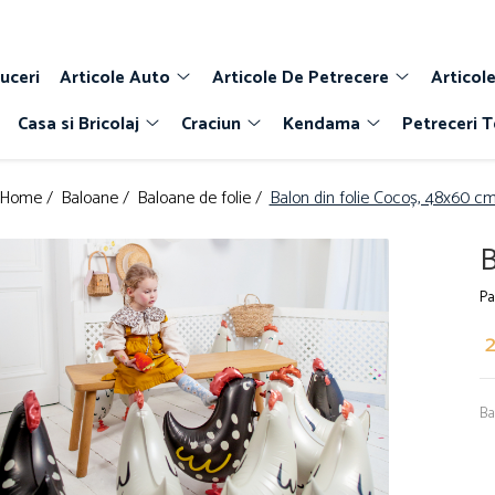
uceri
Articole Auto
Articole De Petrecere
Articole
Casa si Bricolaj
Craciun
Kendama
Petreceri 
Home /
Baloane /
Baloane de folie /
Balon din folie Cocoș, 48x60 c
B
Pa
2
Ba