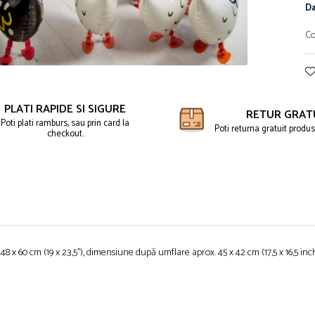
Da
Co
PLATI RAPIDE SI SIGURE
RETUR GRAT
Poti plati ramburs, sau prin card la
Poti returna gratuit produse
checkout.
 x 60 cm (19 x 23,5''), dimensiune după umflare aprox. 45 x 42 cm (17,5 x 16,5 inch