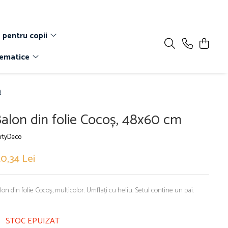
 pentru copii
Tematice
m
alon din folie Cocoș, 48x60 cm
rtyDeco
0,34 Lei
lon din folie Cocoș, multicolor. Umflați cu heliu. Setul contine un pai.
STOC EPUIZAT