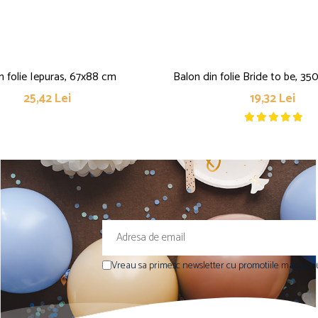
n folie Iepuras, 67x88 cm
Balon din folie Bride to be, 35
25,42 Lei
19,32 Lei
Vreau sa primesc newsletter cu promotiile magazinu