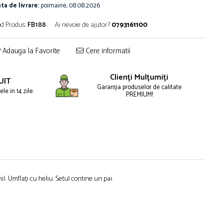
ta de livrare:
poimaine, 08.08.2026
d Produs:
FB188
Ai nevoie de ajutor?
0793161100
Adauga la Favorite
Cere informatii
Clienți Mulțumiți
UIT
Garanția produselor de calitate
le in 14 zile.
PREMIUM!
i). Umflați cu heliu. Setul contine un pai.