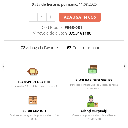
Petreceri Animale
Data de livrare:
poimaine, 11.08.2026
Seturi de artificii
Kendama Special
Petreceri Sportive
Stroboscoape
Kendama Super Sticky
ADAUGA IN COS
Torte de stadion
Kendama Super Sticky Big Cup V2
Cod Produs:
FB63-081
Ai nevoie de ajutor?
0793161100
Vulcani electrici
Kendama Zen V3 Cupe Mari
Adauga la Favorite
Cere informatii
PLATI RAPIDE SI SIGURE
TRANSPORT GRATUIT
Poti plati ramburs, sau prin card la
Livram in 24 - 48 h in toata tara !
checkout.
RETUR GRATUIT
Clienți Mulțumiți
Poti returna gratuit produsele in 14
Garanția produselor de calitate
zile.
PREMIUM!