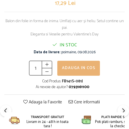
17,29 Lei
Petreceri Animale
Kendama Super Sticky
Seturi de artificii
Petreceri Sportive
Kendama Super Sticky Big Cup V2
Stroboscoape
Balon din folie in forma de inima. Umflați cu aer și heliu. Setul contine un
Kendama Zen V3 Cupe Mari
Torte de stadion
pai.
Vulcani electrici
Eleganta si Veselie pentru Valentine's Day
IN STOC
Data de livrare:
poimaine, 09.08.2026
ADAUGA IN COS
Cod Produs:
FB141S-081J
Ai nevoie de ajutor?
0793161100
Adauga la Favorite
Cere informatii
TRANSPORT GRATUIT
PLATI RAPIDE SI 
Livram in 24 - 48 h in toata
Poti plati ramburs, sa
tara !
la checkout.