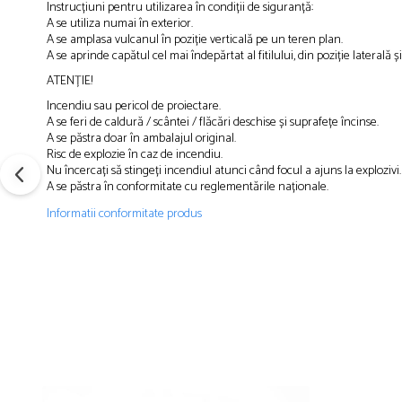
Petreceri Animale
Instrucțiuni pentru utilizarea în condiții de siguranță:
Servetele
Kendama Super Sticky
A se utiliza numai în exterior.
Seturi de artificii
Petreceri Sportive
set cadou
A se amplasa vulcanul în poziție verticală pe un teren plan.
Kendama Super Sticky Big Cup V2
Stroboscoape
A se aprinde capătul cel mai îndepărtat al fitilului, din poziție laterală ș
Seturi complete Petreceri
Kendama Zen V3 Cupe Mari
Torte de stadion
ATENȚIE!
Tacamuri
Incendiu sau pericol de proiectare.
Vulcani electrici
Toppere Tort
A se feri de caldură / scântei / flăcări deschise și suprafețe încinse.
A se păstra doar în ambalajul original.
Risc de explozie în caz de incendiu.
Nu încercați să stingeți incendiul atunci când focul a ajuns la explozivi.
A se păstra în conformitate cu reglementările naționale.
Informatii conformitate produs