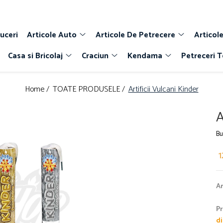
uceri
Articole Auto
Articole De Petrecere
Articole
Casa si Bricolaj
Craciun
Kendama
Petreceri 
Home /
TOATE PRODUSELE /
Artificii Vulcani Kinder
A
Bu
1
Ar
Pr
di