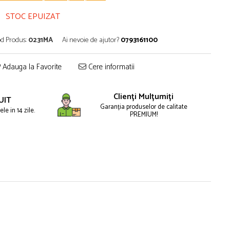
STOC EPUIZAT
d Produs:
0231MA
Ai nevoie de ajutor?
0793161100
Adauga la Favorite
Cere informatii
Clienți Mulțumiți
UIT
Garanția produselor de calitate
le in 14 zile.
PREMIUM!