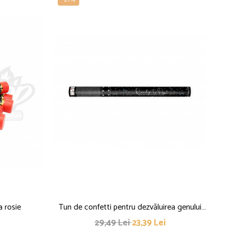
N
a rosie
Tun de confetti pentru dezvăluirea genului
Ar
copilului - Ready to Pop, albastru, 60cm
29,49 Lei
23,39 Lei