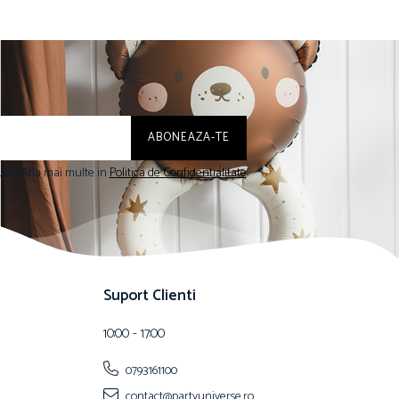
lui. Afla mai multe in
Politica de Confidentialitate
Suport Clienti
10:00 - 17:00
0793161100
contact@partyuniverse.ro