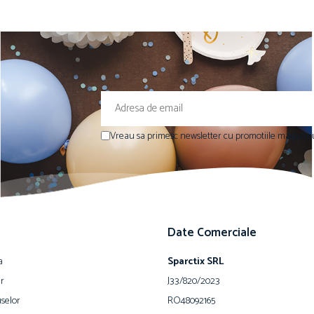
Vreau sa primesc newsletter cu promotiile magazinu
Date Comerciale
a
Sparctix SRL
ur
J33/820/2023
selor
RO48092165