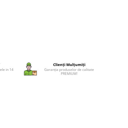
T
Clienți Mulțumiți
ele in 14
Garanția produselor de calitate
PREMIUM!