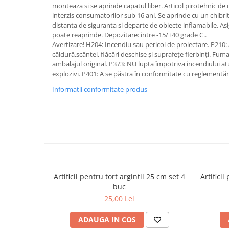
monteaza si se aprinde capatul liber. Articol pirotehnic de
interzis consumatorilor sub 16 ani. Se aprinde cu un chibrit
distanta de siguranta si departe de obiecte inflamabile. Asi
poate reaprinde. Depozitare: intre -15/+40 grade C..
Avertizare! H204: Incendiu sau pericol de proiectare. P210:
căldură,scântei, flăcări deschise și suprafețe fierbinți. Fuma
ambalajul original. P373: NU lupta împotriva incendiului atu
explozivi. P401: A se păstra în conformitate cu reglementăr
Informatii conformitate produs
Artificii pentru tort argintii 25 cm set 4
Artifici
buc
25,00 Lei
ADAUGA IN COS