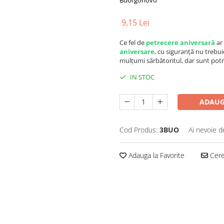
Buorgonovo
9,15 Lei
Ce fel de
petrecere aniversară
ar 
aniversare
, cu siguranță nu trebui
mulțumi sărbătoritul, dar sunt potr
IN STOC
ADAUG
Cod Produs:
3BUO
Ai nevoie d
Adauga la Favorite
Cere 