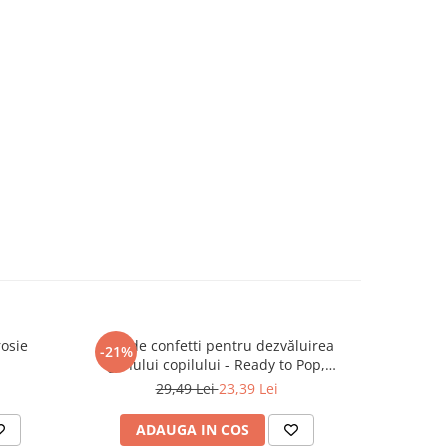
rosie
Tun de confetti pentru dezvăluirea
Artificii 
-21%
-30%
genului copilului - Ready to Pop,
br
albastru, 60cm
29,49 Lei
23,39 Lei
ADAUGA IN COS
AD