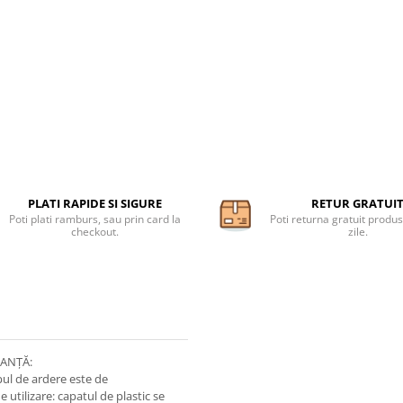
PLATI RAPIDE SI SIGURE
RETUR GRATUI
Poti plati ramburs, sau prin card la
Poti returna gratuit produs
checkout.
zile.
RANȚĂ:
pul de ardere este de
tilizare: capatul de plastic se