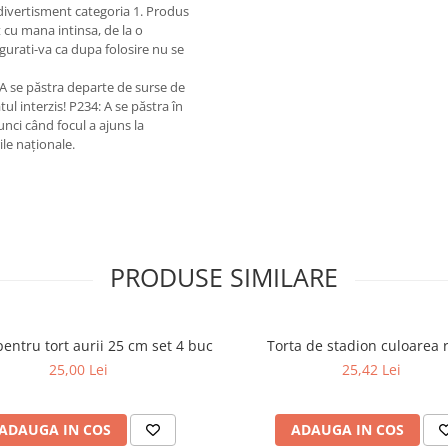
 divertisment categoria 1. Produs
 cu mana intinsa, de la o
gurati-va ca dupa folosire nu se
 A se păstra departe de surse de
tul interzis! P234: A se păstra în
nci când focul a ajuns la
ile naționale.
PRODUSE SIMILARE
i pentru tort aurii 25 cm set 4 buc
Torta de stadion culoarea 
25,00 Lei
25,42 Lei
ADAUGA IN COS
ADAUGA IN COS