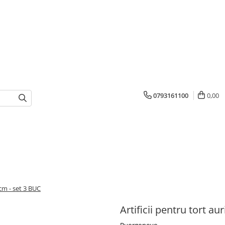
0793161100
0,00
 cm - set 3 BUC
Artificii pentru tort au