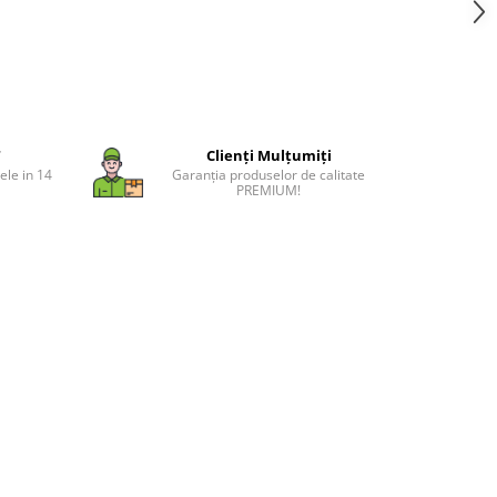
T
Clienți Mulțumiți
ele in 14
Garanția produselor de calitate
PREMIUM!