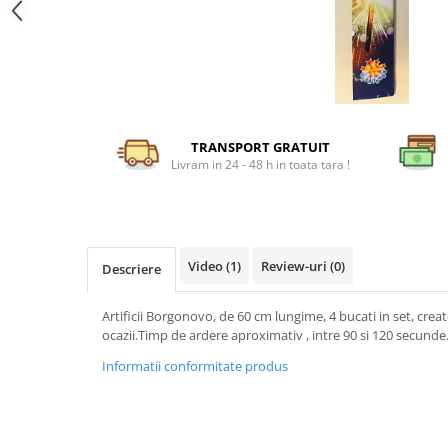
Petreceri Animale
Servetele
Seturi de artificii
Kendama Special
Petreceri Sportive
set cadou
Stroboscoape
Kendama Super Sticky
Seturi complete Petreceri
Torte de stadion
Kendama Super Sticky Big Cup V2
Tacamuri
Vulcani electrici
Kendama Zen V3 Cupe Mari
Toppere Tort
TRANSPORT GRATUIT
Livram in 24 - 48 h in toata tara !
Video
(1)
Review-uri
(0)
Descriere
Artificii Borgonovo, de 60 cm lungime, 4 bucati in set, creat
ocazii.Timp de ardere aproximativ , intre 90 si 120 secunde
Informatii conformitate produs