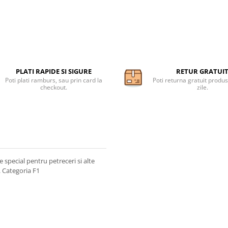
PLATI RAPIDE SI SIGURE
RETUR GRATUI
Poti plati ramburs, sau prin card la
Poti returna gratuit produs
checkout.
zile.
e special pentru petreceri si alte
. Categoria F1