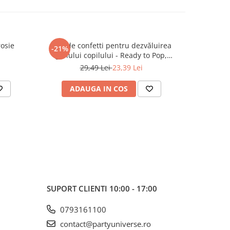
rosie
Tun de confetti pentru dezvăluirea
Artificii 
-21%
-30%
genului copilului - Ready to Pop,
br
albastru, 60cm
29,49 Lei
23,39 Lei
ADAUGA IN COS
AD
SUPORT CLIENTI
10:00 - 17:00
0793161100
contact@partyuniverse.ro