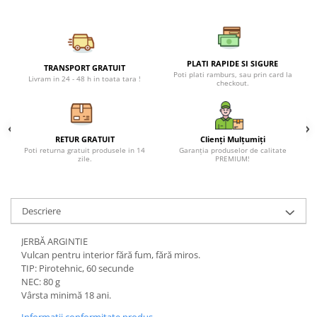
Petreceri Animale
Seturi de artificii
Kendama Special
Petreceri Sportive
Stroboscoape
Kendama Super Sticky
Torte de stadion
Kendama Super Sticky Big Cup V2
PLATI RAPIDE SI SIGURE
TRANSPORT GRATUIT
Poti plati ramburs, sau prin card la
Livram in 24 - 48 h in toata tara !
Vulcani electrici
Kendama Zen V3 Cupe Mari
checkout.
RETUR GRATUIT
Clienți Mulțumiți
Poti returna gratuit produsele in 14
Garanția produselor de calitate
zile.
PREMIUM!
Descriere
JERBĂ ARGINTIE
Vulcan pentru interior fără fum, fără miros.
TIP: Pirotehnic, 60 secunde
NEC: 80 g
Vârsta minimă 18 ani.