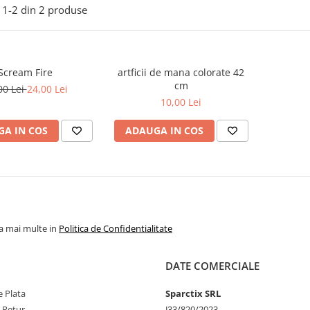
1-
2
din
2
produse
Scream Fire
artficii de mana colorate 42
cm
00 Lei
24,00 Lei
10,00 Lei
A IN COS
ADAUGA IN COS
la mai multe in
Politica de Confidentialitate
DATE COMERCIALE
 Plata
Sparctix SRL
e Retur
J33/820/2023