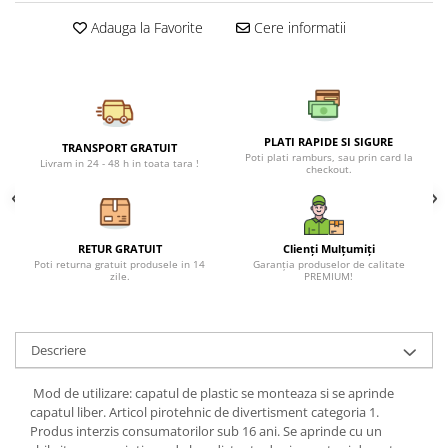
Petreceri Animale
Seturi de artificii
Kendama Special
Adauga la Favorite
Cere informatii
Petreceri Sportive
Stroboscoape
Kendama Super Sticky
Torte de stadion
Kendama Super Sticky Big Cup V2
Vulcani electrici
Kendama Zen V3 Cupe Mari
PLATI RAPIDE SI SIGURE
TRANSPORT GRATUIT
Poti plati ramburs, sau prin card la
Livram in 24 - 48 h in toata tara !
checkout.
RETUR GRATUIT
Clienți Mulțumiți
Poti returna gratuit produsele in 14
Garanția produselor de calitate
zile.
PREMIUM!
Descriere
Mod de utilizare: capatul de plastic se monteaza si se aprinde
capatul liber. Articol pirotehnic de divertisment categoria 1.
Produs interzis consumatorilor sub 16 ani. Se aprinde cu un