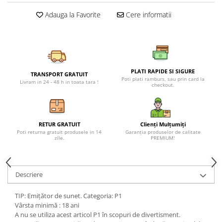
Petreceri Animale
Seturi de artificii
Kendama Special
Adauga la Favorite
Cere informatii
Petreceri Sportive
Stroboscoape
Kendama Super Sticky
Torte de stadion
Kendama Super Sticky Big Cup V2
Vulcani electrici
Kendama Zen V3 Cupe Mari
PLATI RAPIDE SI SIGURE
TRANSPORT GRATUIT
Poti plati ramburs, sau prin card la
Livram in 24 - 48 h in toata tara !
checkout.
RETUR GRATUIT
Clienți Mulțumiți
Poti returna gratuit produsele in 14
Garanția produselor de calitate
zile.
PREMIUM!
Descriere
TIP: Emițător de sunet. Categoria: P1
Vârsta minimă : 18 ani
A nu se utiliza acest articol P1 în scopuri de divertisment.