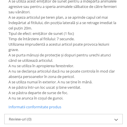
A se utiliza acest emițător de sunet pentru a îndepărta animalele
agresive sau pentru a speria animalele sălbatice de către fermieri
sau vânători.
A se așeza articolul pe teren plan, a se aprinde capul cel mai
îndepărtat al fitilului, din poziția laterală și a se retrage imediat la
cel puțin 20m.
Tipul de efect: emițător de sunet (1 foc)
Timp de întârziere al fitilului: 7 secunde.
Utilizarea imprudentă a acestui articol poate provoca leziuni
grave.
A se purta mănuși de protecție și dopuri pentru urechi atunci
când se utilizează articolul.
A nu se utiliza în apropierea ferestrelor.
A nu se declanșa articolul dacă nu se poate controla în mod clar
absența persoanelor în zona de pericol.
A se utiliza numai în exterior. A nu se ține în mână.
A se păstra într-un loc uscat și bine ventilat.
A se păstra departe de surse de foc.
A nu se arunca în coșul de gunoi.
Informatii conformitate produs
Review-uri
(0)