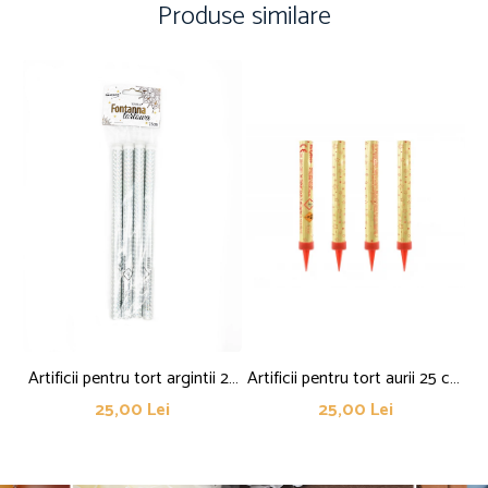
Produse similare
Artificii pentru tort argintii 25
Artificii pentru tort aurii 25 cm
cm set 4 buc
set 4 buc
25,00 Lei
25,00 Lei