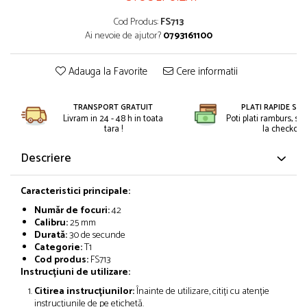
Petreceri Animale
Kendama Super Sticky
Seturi de artificii
Cod Produs:
FS713
Petreceri Sportive
Kendama Super Sticky Big Cup V2
Ai nevoie de ajutor?
0793161100
Stroboscoape
Kendama Zen V3 Cupe Mari
Torte de stadion
Adauga la Favorite
Cere informatii
Vulcani electrici
TRANSPORT GRATUIT
PLATI RAPIDE SI 
Livram in 24 - 48 h in toata
Poti plati ramburs, sa
tara !
la checkout.
Descriere
Caracteristici principale:
Număr de focuri:
42
Calibru:
25 mm
Durată:
30 de secunde
Categorie:
T1
Cod produs:
FS713
Instrucțiuni de utilizare:
Citirea instrucțiunilor:
Înainte de utilizare, citiți cu atenție
instrucțiunile de pe etichetă.