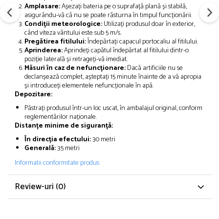
Amplasare:
Așezați bateria pe o suprafață plană și stabilă,
asigurându-vă că nu se poate răsturna în timpul funcționării.
Condiții meteorologice:
Utilizați produsul doar în exterior,
când viteza vântului este sub 5 m/s.
Pregătirea fitilului:
Îndepărtați capacul portocaliu al fitilului.
Aprinderea:
Aprindeți capătul îndepărtat al fitilului dintr-o
poziție laterală și retrageți-vă imediat.
Măsuri în caz de nefuncționare:
Dacă artificiile nu se
declanșează complet, așteptați 15 minute înainte de a vă apropia
și introduceți elementele nefuncționale în apă.
Depozitare:
Păstrați produsul într-un loc uscat, în ambalajul original, conform
reglementărilor naționale.
Distanțe minime de siguranță:
În direcția efectului:
30 metri
Generală:
35 metri
Informatii conformitate produs
Review-uri
(0)