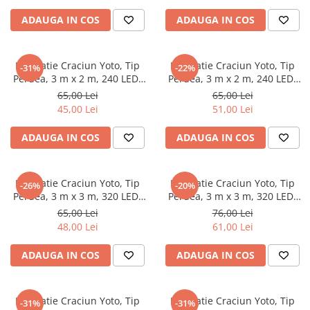
Fir transparent,
Fir transparent,
Petreceri Animale
Interior/Exterior, Alb Cald
Interior/Exterior, Alb Rece
Seturi de artificii
Kendama Special
ADAUGA IN COS
ADAUGA IN COS
Petreceri Sportive
Stroboscoape
Kendama Super Sticky
Torte de stadion
Kendama Super Sticky Big Cup V2
Instalatie Craciun Yoto, Tip
Instalatie Craciun Yoto, Tip
-31%
-22%
Perdea, 3 m x 2 m, 240 LED-
Perdea, 3 m x 2 m, 240 LED-
Vulcani electrici
Kendama Zen V3 Cupe Mari
uri, Prelungitor 1.5 m, 8 Jocuri
uri, Prelungitor 1.5 m, 8 Jocuri
65,00 Lei
65,00 Lei
de Lumini, Interconectabila,
de Lumini, Interconectabila,
45,00 Lei
51,00 Lei
Fir transparent,
Fir transparent,
Interior/Exterior, Multicolor
Interior/Exterior, Alb Rece
ADAUGA IN COS
ADAUGA IN COS
Instalatie Craciun Yoto, Tip
Instalatie Craciun Yoto, Tip
-26%
-20%
Perdea, 3 m x 3 m, 320 LED-
Perdea, 3 m x 3 m, 320 LED-
uri, Prelungitor 1.5 m, 8 Jocuri
uri, Prelungitor 1.5 m, 8 Jocuri
65,00 Lei
76,00 Lei
de Lumini, Interconectabila,
de Lumini, Interconectabila,
48,00 Lei
61,00 Lei
Fir transparent,
Fir transparent,
Interior/Exterior, Multicolor
Interior/Exterior, Alb Rece
ADAUGA IN COS
ADAUGA IN COS
Instalatie Craciun Yoto, Tip
Instalatie Craciun Yoto, Tip
-31%
-31%