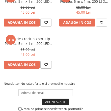
Perdea, 5 m x 1 m, 200 LED-
Perdea, 5 m x 1 m, 200 LED-
uri, Prelungitor 1.5 m, 8 Jocuri
uri, Prelungitor 1.5 m, 8 Jocuri
65,00 Lei
65,00 Lei
de Lumini, Interconectabila,
de Lumini, Interconectabila,
45,00 Lei
45,00 Lei
Fir transparent,
Fir transparent,
Interior/Exterior, Multicolor
Interior/Exterior, Alb Rece
ADAUGA IN COS
ADAUGA IN COS
Instalatie Craciun Yoto, Tip
-31%
Perdea, 5 m x 1 m, 200 LED-
uri, Prelungitor 1.5 m, 8 Jocuri
65,00 Lei
de Lumini, Interconectabila,
45,00 Lei
Fir transparent,
Interior/Exterior, Alb Cald
ADAUGA IN COS
Newsletter
Nu rata ofertele si promotiile noastre
Vreau sa primesc newsletter cu promotiile