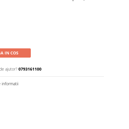
A IN COS
de ajutor?
0793161100
informatii