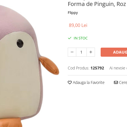
Forma de Pinguin, Roz
Flippy
89,00 Lei
IN STOC
ADAUG
Cod Produs:
125792
Ai nevoie 
Adauga la Favorite
Cere 